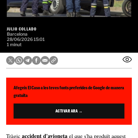
JULIO COLLADO
Barcelona
28/06/2026 15:01
1 minut
Afegeix El Caso a les teves fonts preferides de Google de manera
gratuïta
ACTIVAR ARA →
accident d'avioneta
Tràgic
el que s'ha produït aquest