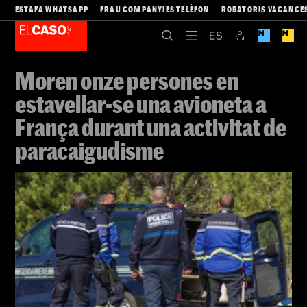
ESTAFA WHATSAPP
FRAU COMPANYIES TELÈFON
ROBATORIS VACANCE
Moren onze persones en
estavellar-se una avioneta a
França durant una activitat de
paracaigudisme