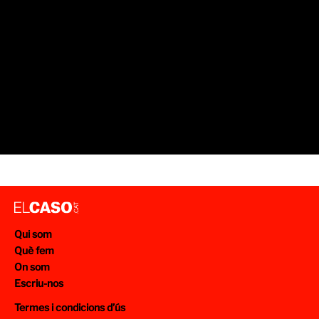
Qui som
Què fem
On som
Escriu-nos
Termes i condicions d’ús