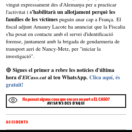
vingut expressament des d'Alemanya per a practicar
s'habilitarà un allotjament perquè les
l'activitat i
famílies de les víctimes
puguin anar cap a França. El
fiscal adjunt Amaury Lacote ha anunciat que la Fiscalia
s'ha posat en contacte amb el servei d'identificació
forense, juntament amb la brigada de gendarmeria de
transport aeri de Nancy-Metz, per "iniciar la
investigació".
Sigues el primer a rebre les notícies d'última
🔴
hora d'
al teu WhatsApp.
Clica aquí, és
ElCaso.cat
gratuït!
Ha passat alguna cosa que encara no surt a EL CASO?
AVISA'NS DES D'AQUÍ
ACCIDENTS