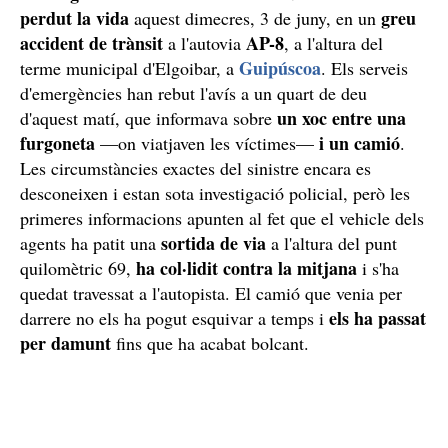
perdut la vida
greu
aquest dimecres, 3 de juny, en un
accident de trànsit
AP-8
a l'autovia
, a l'altura del
Guipúscoa
terme municipal d'Elgoibar, a
. Els serveis
d'emergències han rebut l'avís a un quart de deu
un xoc entre una
d'aquest matí, que informava sobre
furgoneta
i un camió
—on viatjaven les víctimes—
.
Les circumstàncies exactes del sinistre encara es
desconeixen i estan sota investigació policial, però les
primeres informacions apunten al fet que el vehicle dels
sortida de via
agents ha patit una
a l'altura del punt
ha col·lidit contra la mitjana
quilomètric 69,
i s'ha
quedat travessat a l'autopista. El camió que venia per
els ha passat
darrere no els ha pogut esquivar a temps i
per damunt
fins que ha acabat bolcant.