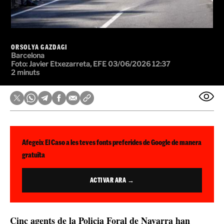
ORSOLYA GAZDAGI
Barcelona
Foto: Javier Etxezarreta, EFE
03/06/2026 12:37
2 minuts
Afegeix El Caso a les teves fonts preferides de Google de manera
gratuïta
ACTIVAR ARA →
Cinc agents de la Policia Foral de Navarra han