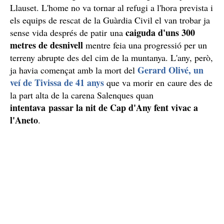
Diversos excursionistes catalans morts al Pirineu
d'Osca aquest any
accident de
El del veí de l'Hospitalet no és el primer
muntanya que aquest 2025 que es cobra la vida d'un
excursionista català al Pirineu d'Osca
. Es dona la
circumstància que el passat mes de març, també al pic
veí de Senet de 38 anys
Russell, va morir un
que
treballava com a guarda titular al refugi del Cap de