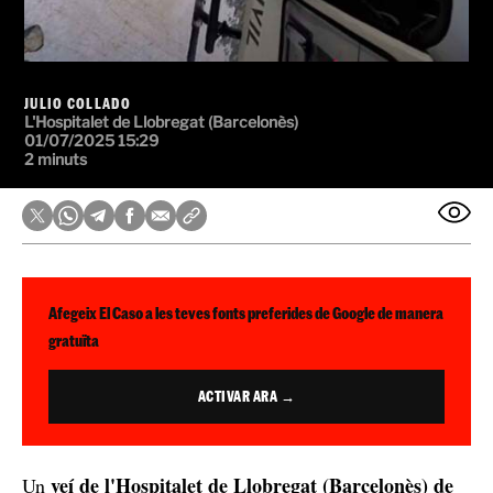
JULIO COLLADO
L'Hospitalet de Llobregat (Barcelonès)
01/07/2025 15:29
2 minuts
Afegeix El Caso a les teves fonts preferides de Google de manera
gratuïta
ACTIVAR ARA →
veí de l'Hospitalet de Llobregat (Barcelonès) de
Un