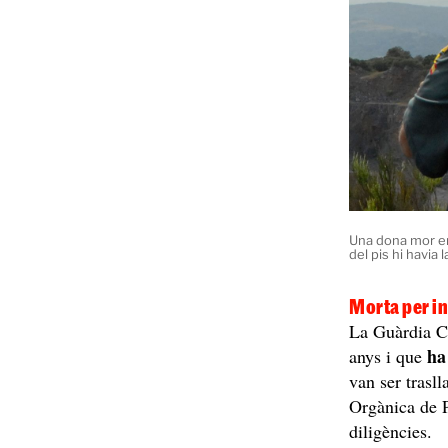
Una dona mor en u
del pis hi havia 
Morta per in
La Guàrdia Ci
ha
anys i que
van ser trasll
Orgànica de P
diligències.