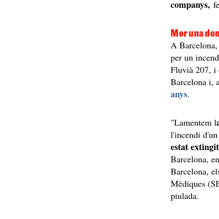
companys,
f
Mor una don
A Barcelona,
per un incendi
Fluvià 207, i
Barcelona i, 
anys
.
"Lamentem l
l'incendi d'u
estat extingi
Barcelona, e
Barcelona, el
Mèdiques (SE
piulada.