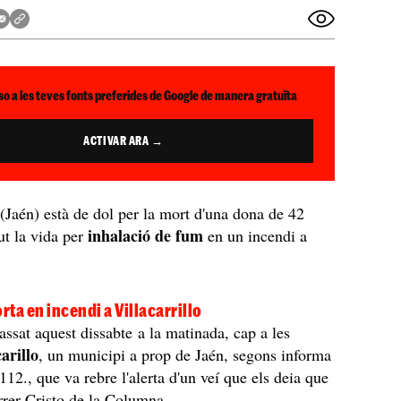
so a les teves fonts preferides de Google de manera gratuïta
ACTIVAR ARA →
(Jaén) està de dol per la mort d'una dona de 42
inhalació de fum
ut la vida per
en un incendi a
ta en incendi a Villacarrillo
passat aquest dissabte a la matinada, cap a les
carillo
, un municipi a prop de Jaén, segons informa
12., que va rebre l'alerta d'un veí que els deia que
arrer Cristo de la Columna.