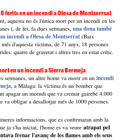
18 ferits en un incendi a Olesa de Montserrsat
, aquesta no és l'única mort per un incendi en les
una dona també
anes i, de fet, fa dues setmanes,
un incendi a Olesa de Montserrat
(Baix
 més d'aquesta víctima, de 71 anys, 18 persones
ides: quatre de gravetat i altres tres en estat crític.
ort en un incendi a Sierra Bermeja
incendi
s setmanes, un altre home va morir en un
rmeja
, a Màlaga: la víctima és un bomber que
ant apagar un incendi que va cremar gairebé 4.000
ue va obligar a desallotjar més de 1000 persones.
imeres informacions, que es confirmaran amb la
atrapat pel
ue ja s'ha iniciat, l'home es va veure
entava frenar l'avanç de les flames amb els seus