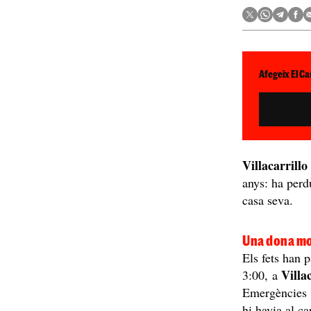
Afegeix El Ca
Villacarrillo
anys: ha perd
casa seva.
Una dona mor
Els fets han 
Villa
3:00, a
Emergències 1
hi havia al c