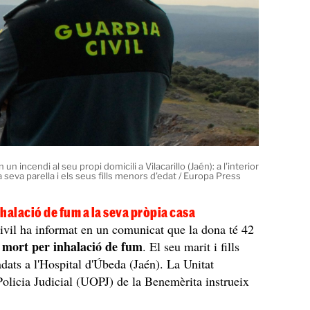
n incendi al seu propi domicili a Vilacarillo (Jaén): a l'interior
la seva parella i els seus fills menors d'edat / Europa Press
halació de fum a la seva pròpia casa
vil ha informat en un comunicat que la dona té 42
 mort per inhalació de fum
. El seu marit i fills
adats a l'Hospital d'Úbeda (Jaén). La Unitat
olicia Judicial (UOPJ) de la Benemèrita instrueix