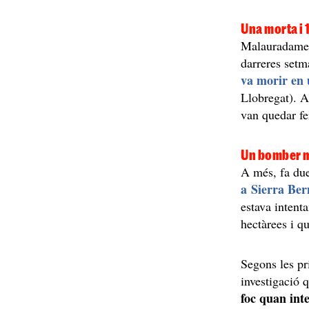
Una morta i 
Malauradament
darreres setm
va morir en 
Llobregat). A
van quedar fer
Un bomber m
A més, fa due
a Sierra Be
estava intent
hectàrees i q
Segons les pr
investigació q
foc quan int