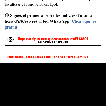
localitzar el conductor escàpol.
Sigues el primer a rebre les notícies d'última
🔴
hora d'
al teu WhatsApp.
Clica aquí, és
ElCaso.cat
gratuït!
Ha passat alguna cosa que encara no surt a EL CASO?
AVISA'NS DES D'AQUÍ
SUCCESSOS TARRAGONA
ACCIDENTS
ATROPELLAMENT