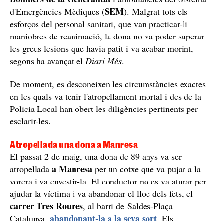
SEM
d'Emergències Mèdiques (
). Malgrat tots els
esforços del personal sanitari, que van practicar-li
maniobres de reanimació, la dona no va poder superar
les greus lesions que havia patit i va acabar morint,
segons ha avançat el
Diari Més
.
De moment, es desconeixen les circumstàncies exactes
en les quals va tenir l'atropellament mortal i des de la
Policia Local han obert les diligències pertinents per
esclarir-les.
Atropellada una dona a Manresa
El passat 2 de maig, una dona de 89 anys va ser
a Manresa
atropellada
per un cotxe que va pujar a la
vorera i va envestir-la. El conductor no es va aturar per
ajudar la víctima i va abandonar el lloc dels fets, el
carrer Tres Roures
, al barri de Saldes-Plaça
abandonant-la a la seva sort
Catalunya,
. Els