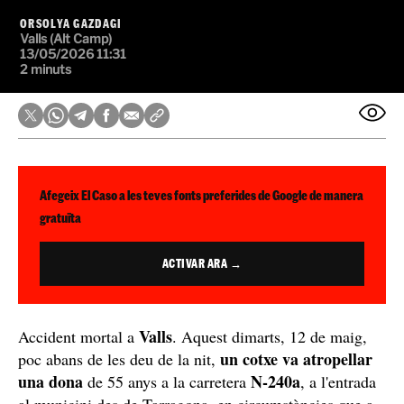
ORSOLYA GAZDAGI
Valls (Alt Camp)
13/05/2026 11:31
2 minuts
Afegeix El Caso a les teves fonts preferides de Google de manera
gratuïta
ACTIVAR ARA →
Valls
Accident mortal a
. Aquest dimarts, 12 de maig,
un cotxe va atropellar
poc abans de les deu de la nit,
una dona
N-240a
de 55 anys a la carretera
, a l'entrada
al municipi des de Tarragona, en circumstàncies que a