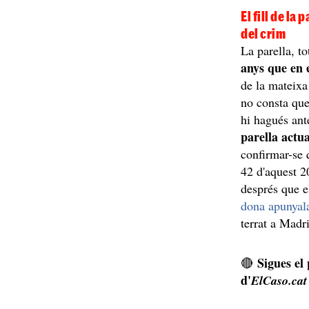
El fill de la
del crim
La parella, t
anys que en 
de la mateixa
no consta que
hi hagués ant
parella actu
confirmar-se 
42 d'aquest 2
després que e
dona apunyalan
terrat a Madr
Sigues el
🔴
d'
ElCaso.cat