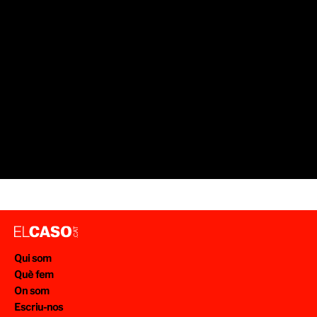
Qui som
Què fem
On som
Escriu-nos