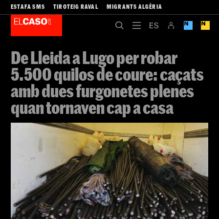
ESTAFA SMS
TIROTEIG RAVAL
MIGRANTS ALGÈRIA
De Lleida a Lugo per robar
5.500 quilos de coure: caçats
amb dues furgonetes plenes
quan tornaven cap a casa