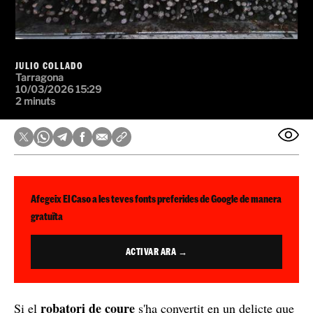
JULIO COLLADO
Tarragona
10/03/2026 15:29
2 minuts
Afegeix El Caso a les teves fonts preferides de Google de manera
gratuïta
ACTIVAR ARA →
robatori de coure
Si el
s'ha convertit en un delicte que