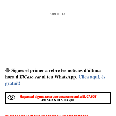
Sigues el primer a rebre les notícies d'última
🔴
hora d'
al teu WhatsApp.
Clica aquí, és
ElCaso.cat
gratuït!
Ha passat alguna cosa que encara no surt a EL CASO?
AVISA'NS DES D'AQUÍ