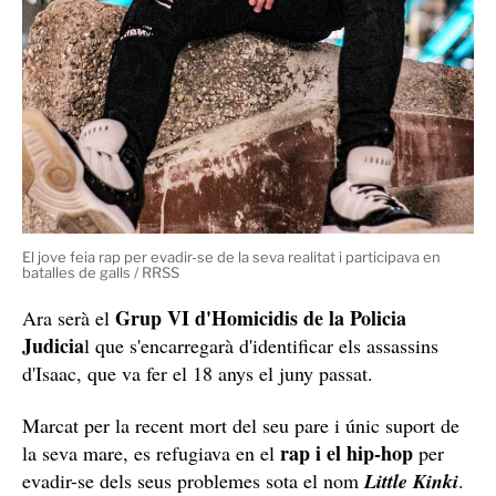
a pegar-li... Ell no era ximple i es defensava, però li
vacil·laven i van anar a molestar-lo i contra ell diverses
vegades", relaten al mateix mitjà fonts properes a
la víctima.