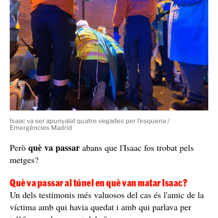
Isaac va ser apunyalat quatre vegades per l'esquena /
Emergències Madrid
què va passar
Però
abans que l'Isaac fos trobat pels
metges?
Què va passar al túnel en què van matar Isaac?
Un dels testimonis més valuosos del cas és l'amic de la
víctima amb qui havia quedat i amb qui parlava per