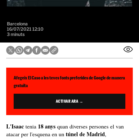
Barcelona
16/07/2021 12:10
3 minuts
Afegeix El Caso a les teves fonts preferides de Google de manera
gratuïta
ACTIVAR ARA →
L'Isaac
18 anys
tenia
quan diverses persones el van
túnel de Madrid
atacar per l'esquena en un
,