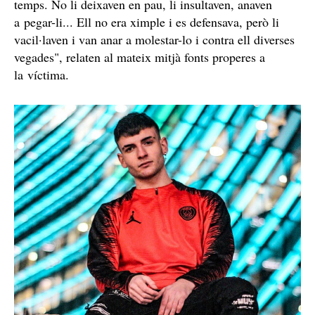
Els seus amics estan convençuts que membres d'una banda
llatina el van matar per tenir Asperger i esquizofrènia / RRSS
Presumptament, els nois d'aquesta banda llatina tenien
d'assetjar Isaac per patir síndrome
el costum
d'Asperger i esquizofrènia
, pels que tenia reconeguda
discapacitat del 48 %
una
.
Rap i hip-hop com a forma de vida
"L'Isaac tenia Asperger i esquizofrènia i els DDP la
tenien presa amb ell per aquest motiu des de feia molt
temps. No li deixaven en pau, li insultaven, anaven