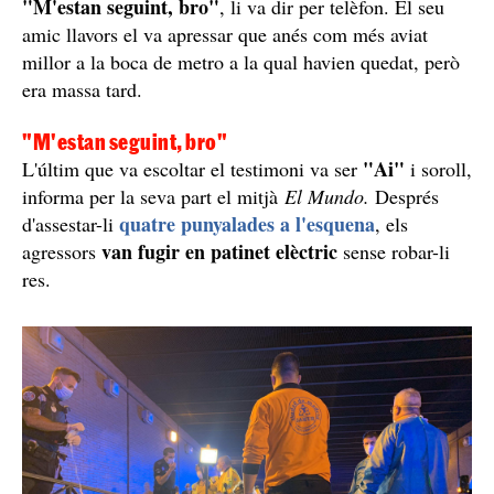
"M'estan seguint, bro"
, li va dir per telèfon. El seu
amic llavors el va apressar que anés com més aviat
millor a la boca de metro a la qual havien quedat, però
era massa tard.
"M'estan seguint, bro"
"Ai"
L'últim que va escoltar el testimoni va ser
i soroll,
informa per la seva part el mitjà
El Mundo.
Després
quatre punyalades a l'esquena
d'assestar-li
, els
van fugir en patinet elèctric
agressors
sense robar-li
res.