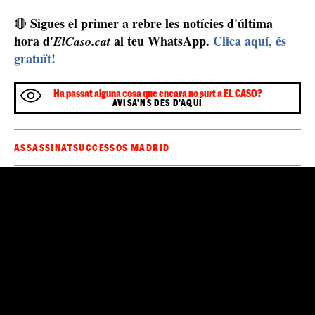
El jove feia rap per evadir-se de la seva realitat i participava en
batalles de galls / RRSS
Grup VI d'Homicidis de la Policia
Ara serà el
Judicia
l que s'encarregarà d'identificar els assassins
d'Isaac, que va fer el 18 anys el juny passat.
Marcat per la recent mort del seu pare i únic suport de
rap i el hip-hop
la seva mare, es refugiava en el
per
evadir-se dels seus problemes sota el nom
Little Kinki
.