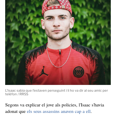
L'Isaac sabia que l'estaven perseguint i li ho va dir al seu amic per
telèfon / RRSS
Segons va explicar el jove als policies, l'Isaac s'havia
adonat que
els seus assassins anaven cap a ell
.