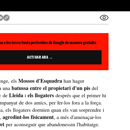
so a les teves fonts preferides de Google de manera gratuïta
ACTIVAR ARA →
Mossos d'Esquadra
nge, els
han hagut
batussa entre el propietari d'un pis
en una
del
Lleida
els llogaters
ic de
i
després que el primer hi
mpanyat de dos amics, per fer-los fora a la força.
, els llogaters dormien quan els van sorprendre i
agredint-los físicament
,
, a més d'amenaçar-los
et
per aconseguir que abandonessin l'habitatge.