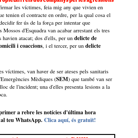
irmar les víctimes, feia mig any que vivien en
ue tenien el contracte en ordre, per la qual cosa el
decidir fer ús de la força per intentar que
s Mossos d'Esquadra van acabar arrestant els tres
delicte de
 havien atacat; dos d'ells, per un
omicili i coaccions
delicte
, i el tercer, per un
.
es víctimes, van haver de ser ateses pels sanitaris
SEM
d'Emergències Mèdiques (
) que també van ser
lloc de l'incident; una d'elles presenta lesions a la
oca.
 primer a rebre les notícies d'última hora
al teu WhatsApp.
Clica aquí, és gratuït!