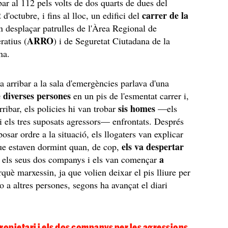
bar al 112 pels volts de dos quarts de dues del
carrer de la
d'octubre, i fins al lloc, un edifici del
an desplaçar patrulles de l'Àrea Regional de
ARRO
ratius (
) i de Seguretat Ciutadana de la
ana.
va arribar a la sala d'emergències parlava d'una
e diverses persones
en un pis de l'esmentat carrer i,
sis homes
ribar, els policies hi van trobar
—els
i els tres suposats agressors— enfrontats. Després
osar ordre a la situació, els llogaters van explicar
els va despertar
ue estaven dormint quan, de cop,
a
 i els seus dos companys i els van començar
què marxessin, ja que volien deixar el pis lliure per
o a altres persones, segons ha avançat el diari
ropietari i els dos companys per les agressions