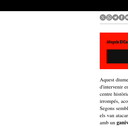
Afegeix El Ca
Aquest diume
d'intervenir 
centre històr
irrompés, aco
Segons sembla
els van atacar
ganiv
amb un