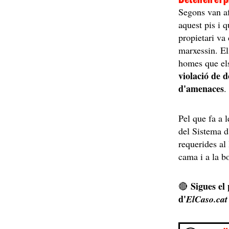
Segons van af
aquest pis i q
propietari va 
marxessin. El
homes que els
violació de d
d'amenaces
Pel que fa a l
del Sistema 
requerides al 
cama i a la b
Sigues el
🔴
d'
ElCaso.cat