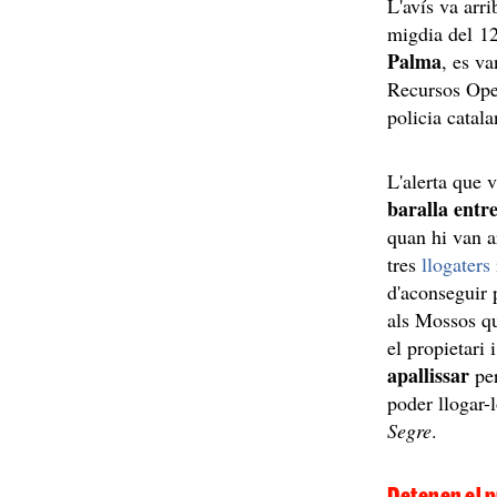
L'avís va arri
migdia del 12 
Palma
, es v
Recursos Ope
policia catal
L'alerta que 
baralla entr
quan hi van ar
tres
llogaters
d'aconseguir p
als Mossos q
el propietari
apallissar
per
poder llogar-l
Segre
.
Detenen el p