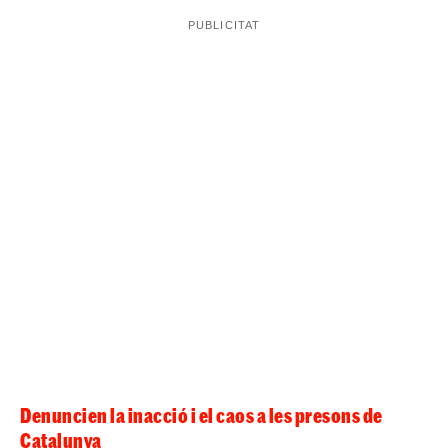
sexuals a funcionàries a les presons catalanes. El passat
18 de novembre, se li van intervenir vuitanta fragments
pastilles
fàrmac antipsicòtic
de
de Seroquel, un
. En
aquest cas, tampoc no va comportar cap conseqüència
per a ell i continuava, com ara, al mòdul MR-3 sense
cap mesura cautelar
adoptada al respecte.