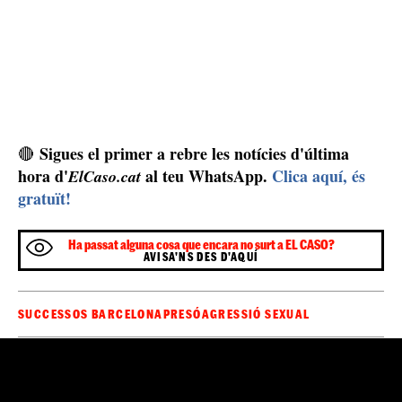
Els sindicats es pregunten què hauria passat si P.S.S.
anés més enllà i perpetrés una agressió sexual de
caràcter salvatge i violent contra una treballadora. CSIF
ha remarcat el cas més recent d'extrema violència a les
presons catalanes: l'assassinat de la cuinera
Núria
per
part d'un reclús. "Els centres penitenciaris catalans s'han
convertit en un espai d'impunitat per als delinqüents",
han assegurat, remarcant que "l'excessiva permissivitat
fomenten les agressions i la violència intrainstitucional,
situació de caos absolut
sumint el sistema en una
".