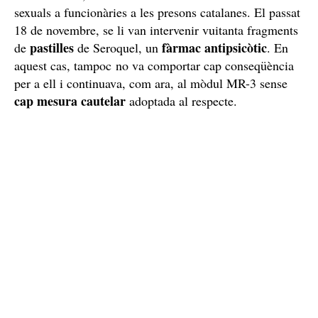
D'altra banda, P.S.S. no només té antecedents amb atacs