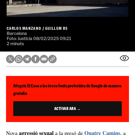
CARLOS MANZANO
/
GUILLEM RS
Barcelona
Foto: Justícia
08/02/2025 09:21
2 minuts
Afegeix El Caso a les teves fonts preferides de Google de manera
gratuïta
ACTIVAR ARA →
agressió sexual
Quatre Camins
Nova
a la presó de
, a