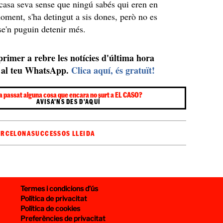
casa seva sense que ningú sabés qui eren en
moment, s'ha detingut a sis dones, però no es
se'n puguin detenir més.
 primer a rebre les notícies d'última hora
al teu WhatsApp.
Clica aquí, és gratuït!
a passat alguna cosa que encara no surt a EL CASO?
AVISA'NS DES D'AQUÍ
ARCELONA
SUCCESSOS LLEIDA
Termes i condicions d’ús
Política de privacitat
Política de cookies
Preferències de privacitat