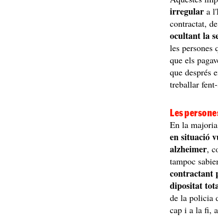
irregular
a l'
contractat, d
ocultant la s
les persones 
que els pagav
que després e
treballar fent
Les persone
En la majoria
en situació 
alzheimer
, c
tampoc sabien
contractant 
dipositat tot
de la policia 
cap i a la fi,