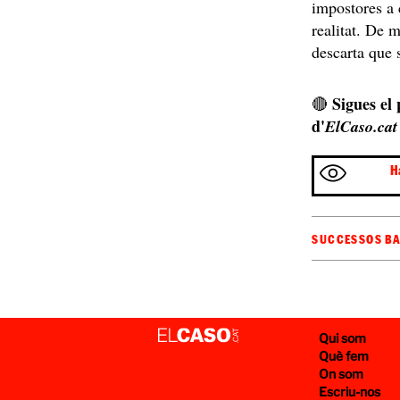
impostores a 
realitat. De 
descarta que 
Sigues el
🔴
d'
ElCaso.cat
H
SUCCESSOS B
Qui som
Què fem
On som
Escriu-nos