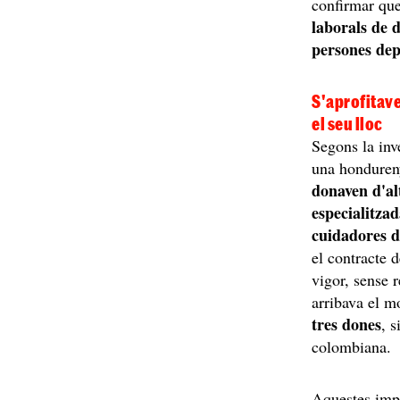
confirmar que
laborals de 
persones de
S'aprofitave
el seu lloc
Segons la inve
una hondureny
donaven d'al
especialitzad
cuidadores d
el contracte 
vigor, sense 
arribava el 
tres dones
, 
colombiana.
Aquestes impo