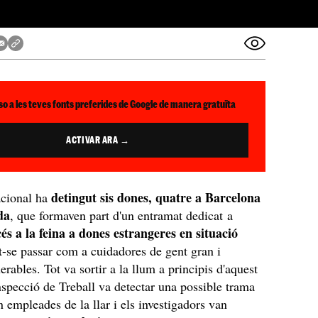
so a les teves fonts preferides de Google de manera gratuïta
ACTIVAR ARA →
detingut sis dones, quatre a Barcelona
cional ha
da
, que formaven part d'un entramat dedicat a
cés a la feina a dones estrangeres en situació
t-se passar com a cuidadores de gent gran i
rables. Tot va sortir a la llum a principis d'aquest
specció de Treball va detectar una possible trama
n empleades de la llar i els investigadors van