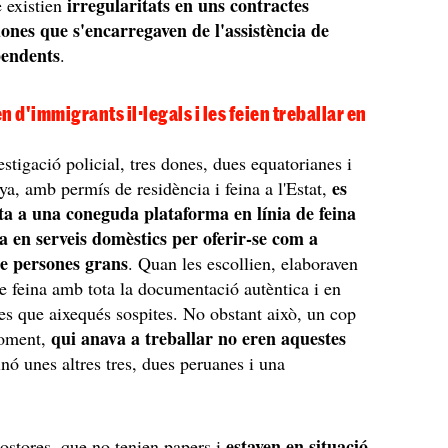
irregularitats en uns contractes
 existien
dones que s'encarregaven de l'assistència de
pendents
.
n d'immigrants il·legals i les feien treballar en
stigació policial, tres dones, dues equatorianes i
es
a, amb permís de residència i feina a l'Estat,
ta a una coneguda plataforma en línia de feina
a en serveis domèstics per oferir-se com a
e persones grans
. Quan les escollien, elaboraven
de feina amb tota la documentació autèntica i en
res que aixequés sospites. No obstant això, un cop
qui anava a treballar no eren aquestes
moment,
sinó unes altres tres, dues peruanes i una
estaven en situació
stores, que no tenien papers i