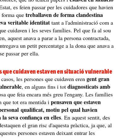
Estat, es feien passar per les cuidadores que havien
treballaven de forma clandestina
e forma que
eva veritable identitat
tant a l'administració com a
que cuidaven i les seves famílies. Pel que fa al sou
en, aquest anava a parar a la persona contractada,
ntregava un petit percentatge a la dona que anava a
-se passar per ella.
s que cuidaven estaven en situació vulnerable
gent gran
 casos, les persones que cuidaven eren
vulnerable
diagnosticats amb
, en alguns fins i tot
osa que feia encara més greu l'engany. Les famílies
pensaven que estaven
 que tot era mentida i
personal qualificat, motiu pel qual havien
a la seva confiança en elles
. En aquest sentit, des
destaquen el gran risc d'aquesta pràctica, ja que, al
 aquestes persones estaven deixant entrar les