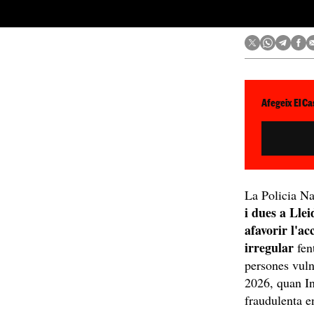
Afegeix El Ca
La Policia Na
i dues a Llei
afavorir l'ac
irregular
fen
persones vulne
2026, quan In
fraudulenta e