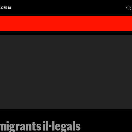
LGÈRIA
migrants il·legals