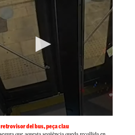
 retrovisor del bus, peça clau
segura que aquesta seqüència queda recollida en