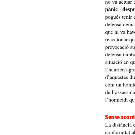
no va actuar 
pànic
despr
i
pogués tenir 
defensa deman
que hi va hav
reaccionar qu
provocació su
defensa també
situació en q
l’haurien agre
d’aquestes du
com un homici
de l’assassin
l’homicidi que
Sense acord 
La distància 
conformitat a