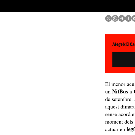
Afegeix El Ca
El menor acus
NitBus
un
a
de setembre, 
aquest dimart
sense acord e
moment dels 
leg
actuar en