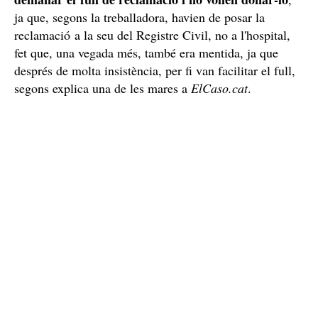
homofòbia a l'hospital de Logronyo (Rioja): els han negat el
registre civil per la seva orientació sexual / Cedida
Discriminació i homofòbia a l'hospital
Tot i les explicacions que els van fer les mares i mostrar
situació d'homofòbia
la llei, les mares van viure una
molt gran al cap de poc de ser mares
, ja que la dona
no els podia
que les va atendre continuava insistint que
fer el registre perquè eren dues dones
i, per si no fos
poc, els van dir que si tenien problemes, havien d'anar
al Registre Civil de Logronyo a fer-lo, però que a
l'hospital, no ho podien fer. A més, segons ele testimoni
d'una de les mares, la dona que les va recalcar que
havien d'anar les tres, un fet, que, una vegada més, és
completament fals.
Es van negar a dona el full de reclamació
van
Davant aquesta situació d'evident homofòbia,
demanar el full de reclamació i no volien donar-lo
,