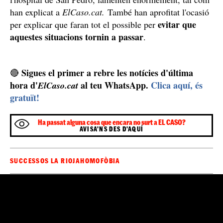
de San Pedro i han explicat que, quan la Isabel i la
Irene van voler fer el registre civil, la treballadora que
les va atendre va trucar a la seu del registre civil de
Logronyo en dues ocasions diferents per saber si podien
des de la seu, els
fer el tràmit en ser dues mares i que,
van dir que no es podia
tot i que no era cert
,
. Així
doncs, la treballadora, seguint les instruccions que
deien des de la seu, les va redirigir al registre civil.
Manca de coneixement legal tant a l'hospital com a
la seu del registre civil
No obstant això, més tard, tant a la seu del registre civil
com a l'hospital es van adonar de l'errada i,
efectivament, tal com expliquen les dues mares,
legalment podien fer el registre a l'hospital i no es va fer
manca de coneixement
per una
tant per part de
l'hospital com de la seu del registre civil, fet que, des de
l'hospital de San Pedro, lamenten enormement, tal com