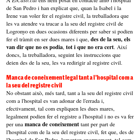
Quan van anar al Registre Civil de la ciutat, els
treballadors que les van atendre els van confirmar que,
el que havia dit la treballadora era
efectivament,
mentida
i que no calia que vinguessin les tres, que
només calia que assistís una de les mares era suficient
per fer-lo. La Isabel i la Irene han aprofitat l'ocasió per
explicar que els sembla intolerable que, actualment,
continuïn passant aquestes coses.
L'explicació de l'hospital de San Pedro
A
ElCaso.cat
ens hem posat en contacte amb l'hospital