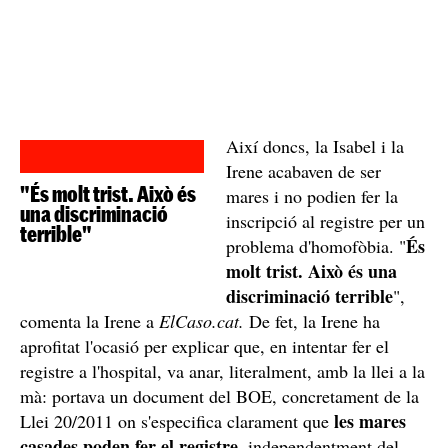
Així doncs, la Isabel i la
Irene acabaven de ser
"És molt trist. Això és
mares i no podien fer la
una discriminació
inscripció al registre per un
terrible"
És
problema d'homofòbia. "
molt trist. Això és una
discriminació terrible
",
comenta la Irene a
ElCaso.cat.
De fet, la Irene ha
aprofitat l'ocasió per explicar que, en intentar fer el
registre a l'hospital, va anar, literalment, amb la llei a la
mà: portava un document del BOE, concretament de la
les mares
Llei 20/2011 on s'especifica clarament que
casades poden fer el registre
, independentment del