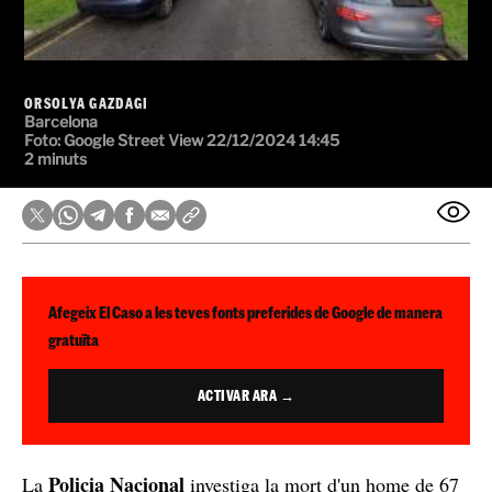
ORSOLYA GAZDAGI
Barcelona
Foto: Google Street View
22/12/2024 14:45
2 minuts
Afegeix El Caso a les teves fonts preferides de Google de manera
gratuïta
ACTIVAR ARA →
Policia Nacional
La
investiga la mort d'un home de 67