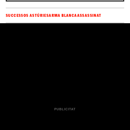
Sigues el primer a rebre les notícies d'última
🔴
hora d'
al teu WhatsApp.
Clica aquí, és
ElCaso.cat
gratuït!
Ha passat alguna cosa que encara no surt a EL CASO?
AVISA'NS DES D'AQUÍ