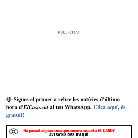
El cos de la víctima es va traslladar a l'Institut de
IML
autòpsia
Medicina Legal (
) d'Oviedo per fer-li l'
que confirmarà la causa de la mort que, a primera vista,
sembla ser la punyalada al cor. La confirmació del
decés la van fer els sanitaris desplaçats també amb una
ambulància fins al pis i que van comprovar que la
reanimació era inviable. També van determinar que,
molt probablement, feia diverses hores que era mort.
Per la seva part, el sospitós principal d'aquest crim
sosté "no recordar res" del que va passar ni de com va
matar, suposadament, qui era el seu cuidador des de
feia un any, però a qui coneixia d'abans per haver-ho
estat del seu pare fins que aquest va morir.