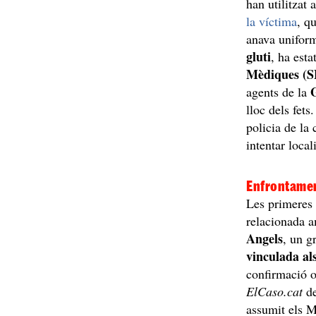
han utilitzat
la víctima
, q
anava unifor
gluti
, ha esta
Mèdiques (
agents de la
lloc dels fets
policia de la 
intentar local
Enfrontamen
Les primeres 
relacionada a
Angels
, un g
vinculada al
confirmació o
ElCaso.cat
de
assumit els M