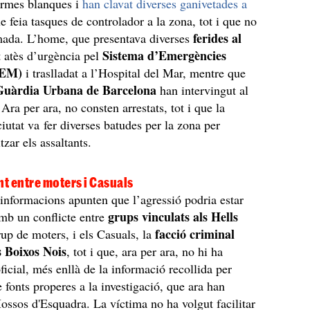
 armes blanques i
han clavat diverses ganivetades a
ue feia tasques de controlador a la zona, tot i que no
ferides al
mada. L’home, que presentava diverses
Sistema d’Emergències
t atès d’urgència pel
SEM)
i traslladat a l’Hospital del Mar, mentre que
Guàrdia Urbana de Barcelona
han intervingut al
. Ara per ara, no consten arrestats, tot i que la
ciutat va fer diverses batudes per la zona per
itzar els assaltants.
t entre moters i Casuals
informacions apunten que l’agressió podria estar
grups vinculats als Hells
mb un conflicte entre
facció criminal
rup de moters, i els Casuals, la
s Boixos Nois
, tot i que, ara per ara, no hi ha
ficial, més enllà de la informació recollida per
 fonts properes a la investigació, que ara han
ossos d'Esquadra. La víctima no ha volgut facilitar