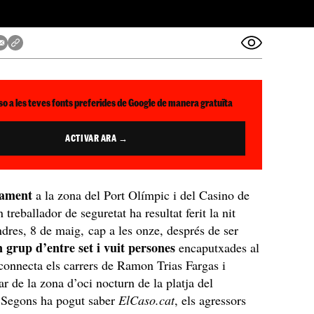
so a les teves fonts preferides de Google de manera gratuïta
ACTIVAR ARA →
lament
a la zona del Port Olímpic i del Casino de
treballador de seguretat ha resultat ferit la nit
ndres, 8 de maig, cap a les onze, després de ser
 grup d’entre set i vuit persones
encaputxades al
connecta els carrers de Ramon Trias Fargas i
ar de la zona d’oci nocturn de la platja del
 Segons ha pogut saber
ElCaso.cat
, els agressors