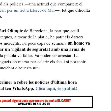
ó als policies —una actitud que comparteix el
erit per un tret a Lloret de Mar
—, fet que dificulta
ó.
Port Olímpic
de Barcelona, la part que acull
teques, a tocar de la platja, ha patit els darrers
un home va
os incidents. Fa pocs caps de setmana
ar un vigilant de seguretat amb una arma de
 la pistola va fallar. Va poder ser arrestat. La
egueix en marxa per aclarir els fets i si pot tenir
incident d'aquesta nit.
 primer a rebre les notícies d'última hora
al teu WhatsApp.
Clica aquí, és gratuït!
a passat alguna cosa que encara no surt a EL CASO?
AVISA'NS DES D'AQUÍ