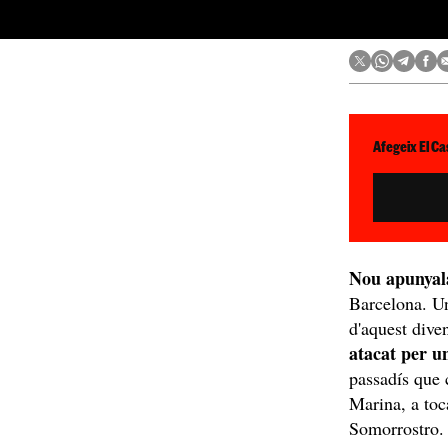
Afegeix El Ca
Nou apunya
Barcelona. Un 
d'aquest dive
atacat per un
passadís que 
Marina, a toc
Somorrostro.