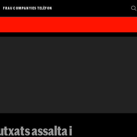
FRAU COMPANYIES TELÈFON
txats assalta i