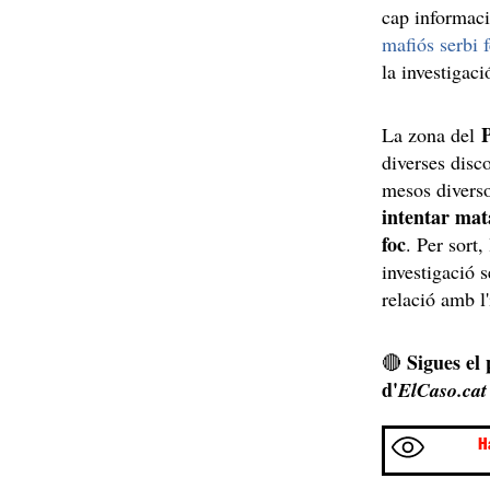
cap informaci
mafiós serbi f
la investigaci
La zona del
diverses disco
mesos divers
intentar mat
foc
. Per sort,
investigació s
relació amb l'
Sigues el
🔴
d'
ElCaso.cat
H