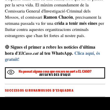
bressol de màfies
Catalunya s'ha convertit en el
de tot
el món, que, a més, tot i que fins ara havien intentat
passar desapercebudes, ara lliuren les seves guerres als
execució
carrers del nostre país; només cal recordar l'
recent d'un dels líders d'un dels dos clans de Kotor
,
de Montenegro, assassinat a plena llum del dia a
Barcelona
tiroteig
a
. O el
, aquest passat divendres,
Lloret de Mar
, que va deixar un membre també
d'aquests clans ferit en una cama, tot i que no es pateix