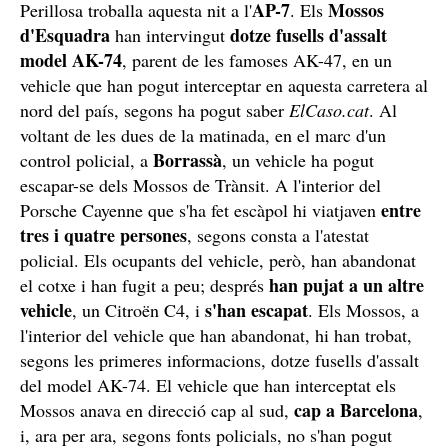
AP-7
Mossos
Perillosa troballa aquesta nit a l'
. Els
d'Esquadra
dotze fusells d'assalt
han intervingut
model AK-74
, parent de les famoses AK-47, en un
vehicle que han pogut interceptar en aquesta carretera al
nord del país, segons ha pogut saber
ElCaso.cat
. Al
voltant de les dues de la matinada, en el marc d'un
Borrassà
control policial, a
, un vehicle ha pogut
escapar-se dels Mossos de Trànsit. A l'interior del
entre
Porsche Cayenne que s'ha fet escàpol hi viatjaven
tres i quatre persones
, segons consta a l'atestat
policial. Els ocupants del vehicle, però, han abandonat
han pujat a un altre
el cotxe i han fugit a peu; després
vehicle
s'han escapat
, un Citroën C4, i
. Els Mossos, a
l'interior del vehicle que han abandonat, hi han trobat,
segons les primeres informacions, dotze fusells d'assalt
del model AK-74. El vehicle que han interceptat els
cap a Barcelona
Mossos anava en direcció cap al sud,
,
i, ara per ara, segons fonts policials, no s'han pogut