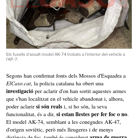
Els fusells d'assalt model AK-74 trobats a l'interior del vehicle a
l'AP-7.
Segons han confirmat fonts dels Mossos d'Esquadra a
ElCaso.cat
, la policia catalana ha obert una
investigació
per aclarir d'on han sortit aquestes armes
que s'han localitzat en el vehicle abandonat i, alhora,
si són reals
poder aclarir
i, si ho són, la seva
si estan llestes per fer foc o no
funcionalitat, és a dir,
.
El model AK-74, semblant a les conegudes AK-47,
d'origen soviètic, però més lleugeres i de menys
arma de guerra
distància de foc, també és considerat