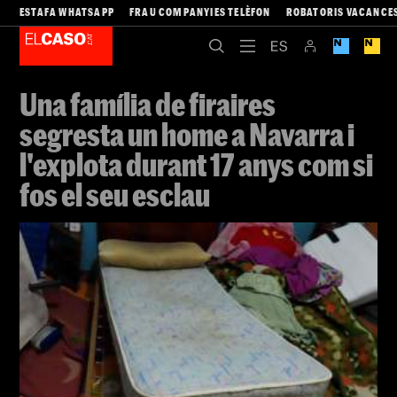
ESTAFA WHATSAPP
FRAU COMPANYIES TELÈFON
ROBATORIS VACANCE
Una família de firaires
segresta un home a Navarra i
l'explota durant 17 anys com si
fos el seu esclau