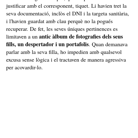
Retingut i aïllat del món
Els seus segrestadors el tenien completament aïllat i
prohibit l'accés a
incomunicat amb el món. Tenia
qualsevol telèfon o a la televisió
. Per sortir al carrer,
havia d'anar acompanyat,
excepte si era per fer algun
encàrrec o alguna compra, que després havia de