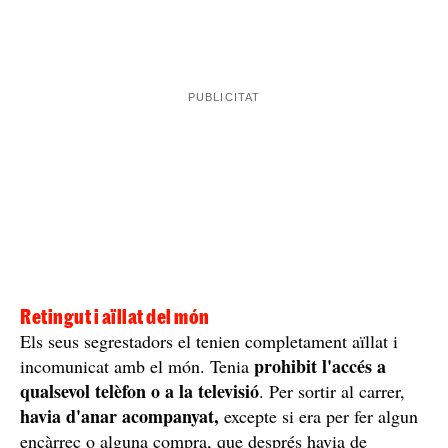
Les seves condicions d'higiene i descans no eren gaire
dormia en un camió tractor
millors. L'home
durant
accés prohibit a les habitacions
les fires, tenint
del
Tampoc podia entrar
remolc si no era per netejar-les.
al bany
, obligant-lo a fer les seves necessitats en un
rentar-se al mig de la via
lloc apartat del carrer i a
pública amb una mànega
. A vegades, quan la família
es desplaçava a una casa que tenen a Portugal, el feien
dormir en un matalàs que li habilitaven en un garatge en
condicions insalubres i deplorables.