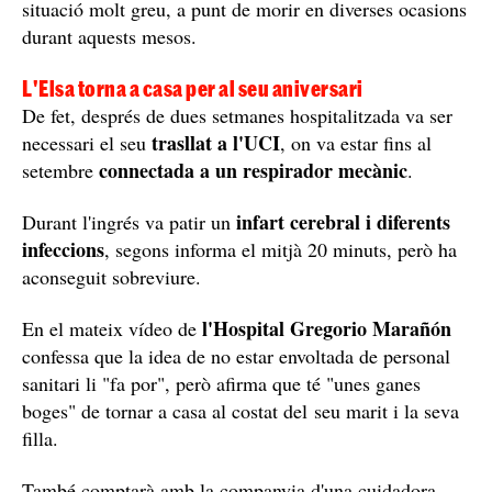
situació molt greu, a punt de morir en diverses ocasions
durant aquests mesos.
L'Elsa torna a casa per al seu aniversari
De fet, després de dues setmanes hospitalitzada va ser
trasllat a l'UCI
necessari el seu
, on va estar fins al
connectada a un respirador mecànic
setembre
.
infart cerebral i diferents
Durant l'ingrés va patir un
infeccions
, segons informa el mitjà 20 minuts, però ha
aconseguit sobreviure.
l'Hospital Gregorio Marañón
En el mateix vídeo de
confessa que la idea de no estar envoltada de personal
sanitari li "fa por", però afirma que té "unes ganes
boges" de tornar a casa al costat del seu marit i la seva
filla.
També comptarà amb la companyia d'una cuidadora