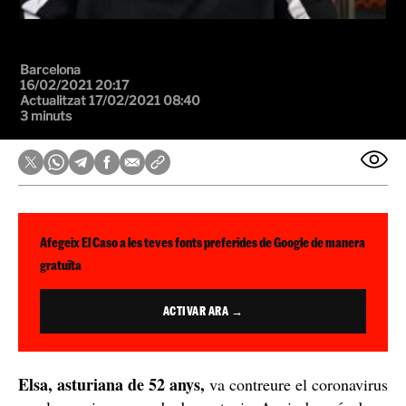
Barcelona
16/02/2021 20:17
Actualitzat 17/02/2021 08:40
3 minuts
Afegeix El Caso a les teves fonts preferides de Google de manera
gratuïta
ACTIVAR ARA →
Elsa, asturiana de 52 anys,
va contreure el coronavirus