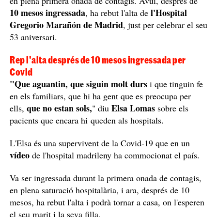
en plena primera onada de contagis. Avui, després de
10 mesos ingressada
l'Hospital
, ha rebut l'alta de
Gregorio Marañón de Madrid
, just per celebrar el seu
53 aniversari.
Rep l'alta després de 10 mesos ingressada per
Covid
"Que aguantin, que siguin molt durs
i que tinguin fe
en els familiars, que hi ha gent que es preocupa per
que no estan sols,
Elsa Lomas
ells,
" diu
sobre els
pacients que encara hi queden als hospitals.
L'Elsa és una supervivent de la Covid-19 que en un
vídeo
de l'hospital madrileny ha commocionat el país.
Va ser ingressada durant la primera onada de contagis,
en plena saturació hospitalària, i ara, després de 10
mesos, ha rebut l'alta i podrà tornar a casa, on l'esperen
el seu marit i la seva filla.