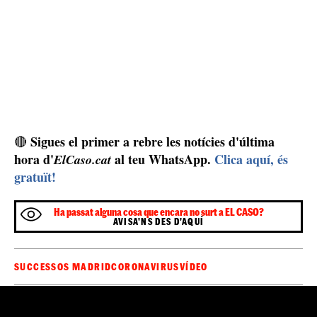
Sigues el primer a rebre les notícies d'última
🔴
hora d'
al teu WhatsApp.
Clica aquí, és
ElCaso.cat
gratuït!
Ha passat alguna cosa que encara no surt a EL CASO?
AVISA'NS DES D'AQUÍ
SUCCESSOS MADRID
CORONAVIRUS
VÍDEO