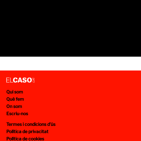
Qui som
Què fem
On som
Escriu-nos
Termes i condicions d’ús
Política de privacitat
Política de cookies