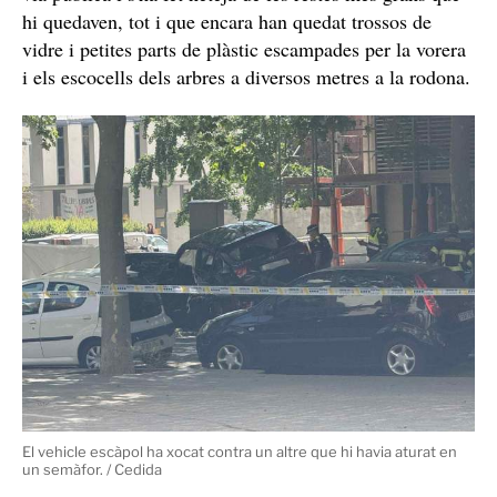
A conseqüència de l'accident, s'ha hagut de tallar el
carrer Pallars en el tram entre Bac de Roda i Fluvià
mentre duraven els treballs dels equips d'emergències.
Guàrdia Urbana
La
, dins les seves competències en
s'ha fet càrrec de
tractar-se d'un sinistre en via urbana,
la investigació de l'accident
per tal d'esclarir-ne les
causes. Segons les primeres informacions, tot apunta
que el conductor escàpol anava sota els efectes de les
drogues. S'ha inspeccionat el vehicle en què viatjava per
intentar esbrinar si, a més d'això, podria portar drogues
o algun altre objecte que hagués motivat la fugida pels
carrers del barri del Poblenou. Un cop s'ha fet
l'aixecament dels cadàvers i ja s'ha inspeccionat els
vehicles, cap al migdia, s'ha retirat tots dos cotxes de la
via pública i s'ha fet neteja de les restes més grans que