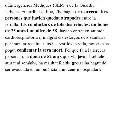
L'accident ha tingut lloc a l'encreuament entre els carrers Pallars i
Fluvià. / Cedida
Dues víctimes mortals
Arran de l'accident, s'han activat diverses dotacions dels
Bombers de Barcelona, així com efectius del Sistema