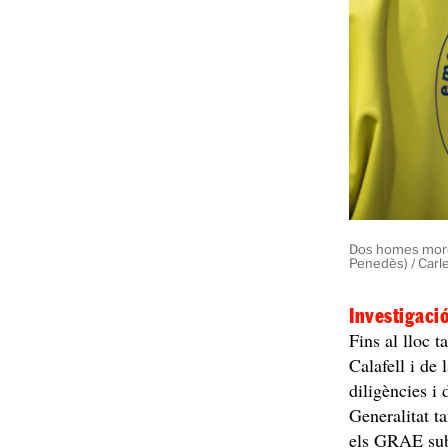
Dos homes moren
Penedès) / Carl
Investigació
Fins al lloc 
Calafell i de 
diligències i
Generalitat t
els GRAE suba