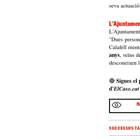
seva actuació
L'Ajuntament
L'Ajuntament 
"Dues persone
Calafell men
anys
, veïns d
desconeixen le
Sigues el
🔴
d'
ElCaso.cat
H
SUCCESSOS T