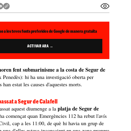
so a les teves fonts preferides de Google de manera gratuïta
ACTIVAR ARA →
ren fent submarinisme a la costa de Segur de
 Penedès): hi ha una investigació oberta per
s han estat les causes d'aquestes morts.
 passat a Segur de Calafell
platja de Segur de
passat aquest diumenge a la
ha començat quan Emergències 112 ha rebut l'avís
Civil, cap a les 11:00, de què hi havia un grup de
e una d'elles estava inconscient en una zona propera