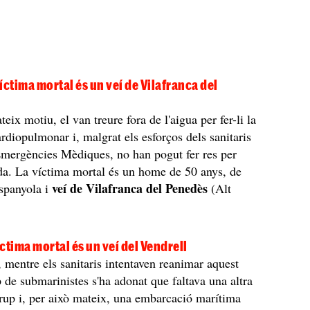
íctima mortal és un veí de Vilafranca del
eix motiu, el van treure fora de l'aigua per fer-li la
rdiopulmonar i, malgrat els esforços dels sanitaris
Emergències Mèdiques, no han pogut fer res per
vida. La víctima mortal és un home de 50 anys, de
veí de Vilafranca del Penedès
espanyola i
(Alt
ctima mortal és un veí del Vendrell
, mentre els sanitaris intentaven reanimar aquest
 de submarinistes s'ha adonat que faltava una altra
rup i, per això mateix, una embarcació marítima