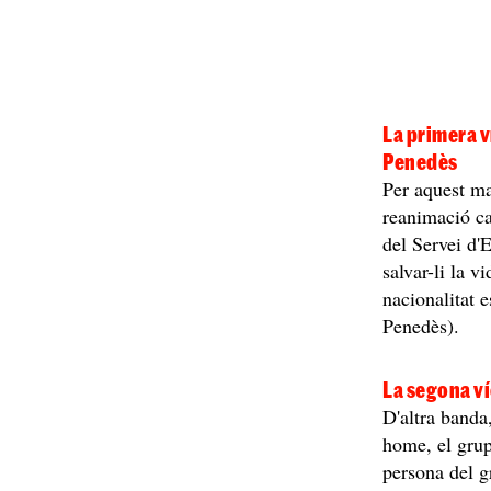
La primera v
Penedès
Per aquest mat
reanimació ca
del Servei d'
salvar-li la 
nacionalitat 
Penedès).
La segona ví
D'altra banda
home, el grup
persona del g