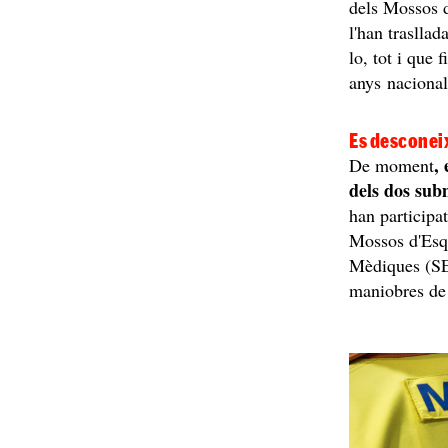
dels Mossos d
l'han trasllad
lo, tot i que
anys nacional
Es desconeix
,
De moment
dels dos sub
han participa
Mossos d'Esqu
Mèdiques (SE
maniobres de 