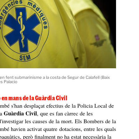
 fent submarinisme a la costa de Segur de Calafell (Baix
es Palacio
 en mans de la Guàrdia Civil
també s'han desplaçat efectius de la Policia Local de
Guàrdia Civil
la
, que es fan càrrec de les
 d'investigar les causes de la mort. Els Bombers de la
ambé havien activat quatre dotacions, entre les quals
quàtics, però finalment no ha estat necessària la