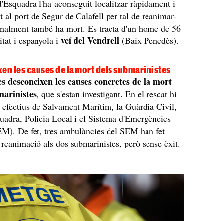
'Esquadra l'ha aconseguit localitzar ràpidament i
at al port de Segur de Calafell per tal de reanimar-
 finalment també ha mort. Es tracta d'un home de 56
veí del Vendrell
itat i espanyola i
(Baix Penedès).
en les causes de la mort dels submarinistes
 es desconeixen les causes concretes de la mort
marinistes
, que s'estan investigant. En el rescat hi
t efectius de Salvament Marítim, la Guàrdia Civil,
adra, Policia Local i el Sistema d'Emergències
M). De fet, tres ambulàncies del SEM han fet
reanimació als dos submarinistes, però sense èxit.