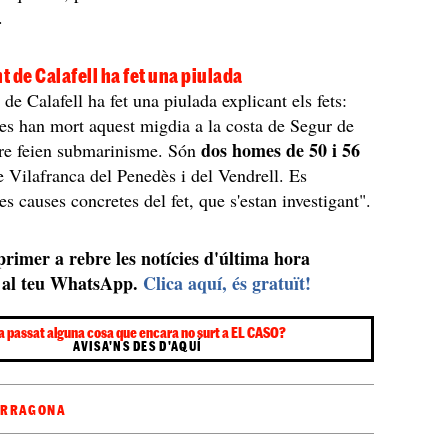
.
 de Calafell ha fet una piulada
de Calafell ha fet una piulada explicant els fets:
s han mort aquest migdia a la costa de Segur de
dos homes de 50 i 56
tre feien submarinisme. Són
e Vilafranca del Penedès i del Vendrell. Es
s causes concretes del fet, que s'estan investigant".
 primer a rebre les notícies d'última hora
al teu WhatsApp.
Clica aquí, és gratuït!
a passat alguna cosa que encara no surt a EL CASO?
AVISA'NS DES D'AQUÍ
ARRAGONA