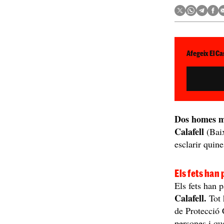
Afegeix El Ca
Dos homes mo
Calafell
(Baix
esclarir quine
Els fets han
Els fets han 
Calafell.
Tot 
de Protecció 
persones i qu