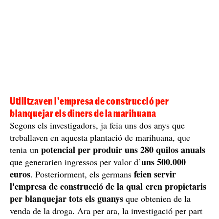
distribuïdes en tres espais habilitats amb tota la
infraestructura típica dels cultius d’interior. El suposat
jardiner, un home de 61 anys, va quedar detingut. Al
cap d'unes hores, a causa de la pressió policial, el seu
germà, un home de 67 anys que era l'encarregat de
liderar l'entramat criminal, es va entregar
voluntàriament a la comissaria de Mollerussa. A tots
dos, de qui no se n'ha facilitat la nacionalitat, se'ls
delicte contra la salut pública,
acusa d’un
defraudació de fluid elèctric i pertinença a grup
criminal
.