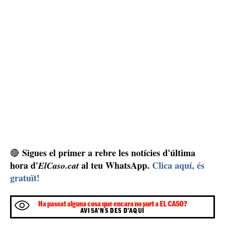
haver-hi més detencions.