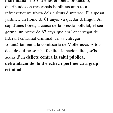
La plantació de marihuana que s'havien muntat els dos germans. /
CME
Amb prou indicis recollits, aquest dilluns, 4 d'agost, els
Mossos van fer una entrada i escorcoll a la casa amb
un equip conjunt d’investigadors, ARRO i seguretat
1.642 plantes de
ciutadana. A l'interior s'hi va trobar
marihuana
, 1.016 d’elles en plena producció,