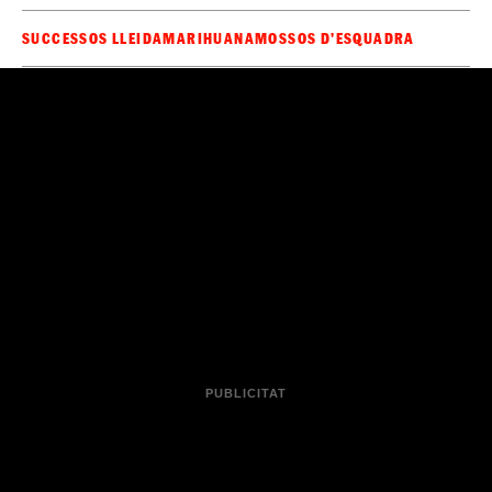
Sigues el primer a rebre les notícies d'última
🔴
hora d'
al teu WhatsApp.
Clica aquí, és
ElCaso.cat
gratuït!
Ha passat alguna cosa que encara no surt a EL CASO?
AVISA'NS DES D'AQUÍ