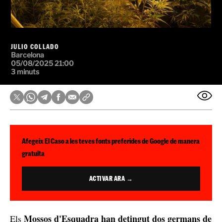
JULIO COLLADO
Barcelona
05/08/2025 21:00
3 minuts
Afegeix El Caso a les teves fonts preferides de Google de manera
gratuïta
ACTIVAR ARA →
Mossos d'Esquadra han detingut dos germans de
Els