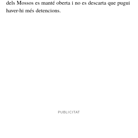
Utilitzaven l'empresa de construcció per
blanquejar els diners de la marihuana
Segons els investigadors, ja feia uns dos anys que
treballaven en aquesta plantació de marihuana, que
potencial per produir uns 280 quilos anuals
tenia un
uns 500.000
que generarien ingressos per valor d’
euros
feien servir
. Posteriorment, els germans
l'empresa de construcció de la qual eren propietaris
per blanquejar tots els guanys
que obtenien de la
venda de la droga. Ara per ara, la investigació per part
dels Mossos es manté oberta i no es descarta que pugui