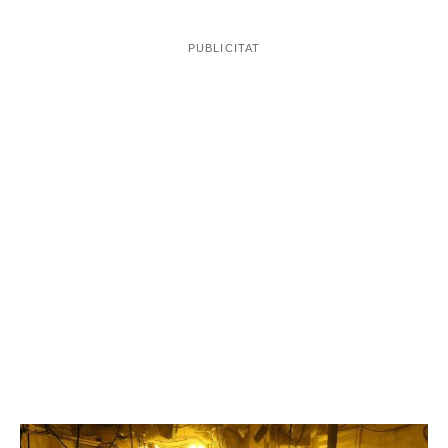
les diverses indagacions, hi vivia una persona que
s'encarregava de fer de jardiner i cuidar les plantes,
mentre que els familiars li portaven queviures i material
i estris pel cultiu. Les diverses vigilàncies amb equips
tècnics també van permetre descobrir que dins hi
havia sis aparells d’aire condicionat i que tenien un
consum molt elevat d’energia elèctrica.