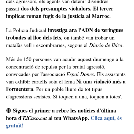
dels agressors, els agents van detenir divendres
dos dels presumptes violadors.
El tercer
passat
implicat roman fugit de la justícia al Marroc
.
investiga ara l'ADN de xeringues
La Policia Judicial
trobades al lloc dels fets
, on també van trobar un
matalàs vell i escombraries, segons el
Diario de Ibiza
.
Més de 150 persones van acudir aquest diumenge a la
concentració de repulsa per la brutal agressió,
convocades per l'associació
Espai Dones
. Els assistents
Ni una violació més a
van exhibir cartells sota el lema
Formentera
. Per un poble lliure de tot tipus
d'agressions sexistes. Si toquen a una, toquen a totes'.
Sigues el primer a rebre les notícies d'última
🔴
hora d'
al teu WhatsApp.
Clica aquí, és
ElCaso.cat
gratuït!