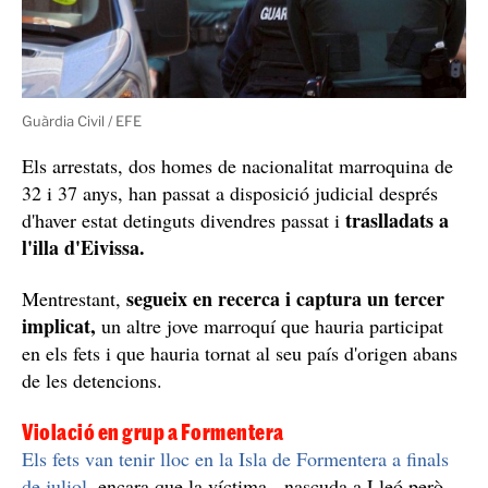
Guàrdia Civil / EFE
Els arrestats, dos homes de nacionalitat marroquina de
32 i 37 anys, han passat a disposició judicial després
traslladats a
d'haver estat detinguts divendres passat i
l'illa d'Eivissa.
segueix en recerca i captura un tercer
Mentrestant,
implicat,
un altre jove marroquí que hauria participat
en els fets i que hauria tornat al seu país d'origen abans
de les detencions.
Violació en grup a Formentera
Els fets van tenir lloc en la Isla de Formentera a finals
de juliol
, encara que la víctima, -nascuda a Lleó però