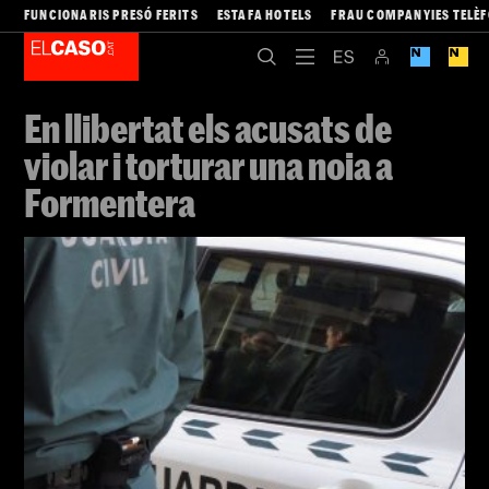
FUNCIONARIS PRESÓ FERITS
ESTAFA HOTELS
FRAU COMPANYIES TELÈ
En llibertat els acusats de
violar i torturar una noia a
Formentera