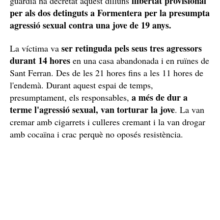
llibertat provisional
guàrdia ha decretat aquest dilluns
per als dos detinguts a Formentera per la presumpta
agressió sexual contra una jove de 19 anys.
ser retinguda pels seus tres agressors
La víctima va
durant 14 hores
en una casa abandonada i en ruïnes de
Sant Ferran. Des de les 21 hores fins a les 11 hores de
l'endemà. Durant aquest espai de temps,
a més de dur a
presumptament, els responsables,
terme l'agressió sexual, van torturar la jove
. La van
cremar amb cigarrets i culleres cremant i la van drogar
amb cocaïna i crac perquè no oposés resistència.