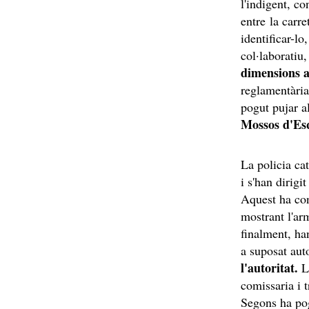
l'indigent, c
entre la carre
identificar-lo
col·laboratiu
dimensions a
reglamentària 
pogut pujar a
Mossos d'E
La policia ca
i s'han dirig
Aquest ha con
mostrant l'ar
finalment, ha
a suposat aut
l'autoritat.
L
comissaria i t
Segons ha po