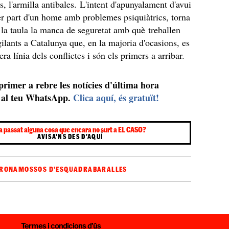
s, l'armilla antibales. L'intent d'apunyalament d'avui
r part d'un home amb problemes psiquiàtrics, torna
 la taula la manca de seguretat amb què treballen
gilants a Catalunya que, en la majoria d'ocasions, es
ra línia dels conflictes i són els primers a arribar.
 primer a rebre les notícies d'última hora
al teu WhatsApp.
Clica aquí, és gratuït!
a passat alguna cosa que encara no surt a EL CASO?
AVISA'NS DES D'AQUÍ
IRONA
MOSSOS D'ESQUADRA
BARALLES
Termes i condicions d’ús