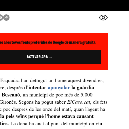
so a les teves fonts preferides de Google de manera gratuïta
ACTIVAR ARA →
'Esquadra han detingut un home aquest divendres,
d'intentar
apunyalar
la guàrdia
re, després
e Bescanó
, un municipi de poc més de 5.000
 Gironès. Segons ha pogut saber
ElCaso.cat
, els fets
oc poc després de les onze del matí, quan l'agent ha
da pels veïns perquè l'home estava causant
ties.
La dona ha anat al punt del municipi on viu