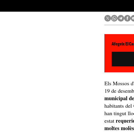
Afegeix El Ca
Els Mossos d
19 de desemb
municipal d
habitants del
han tingut ll
requeri
estat
moltes molès