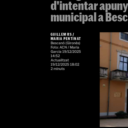
d'intentar apuny
municipal a Bes
GUILLEM RS
/
MARIA PENTINAT
Bescanó (Gironès)
Foto: ACN / Maria
Garcia
19/12/2025
14:52
Actualitzat
19/12/2025 18:02
2 minuts