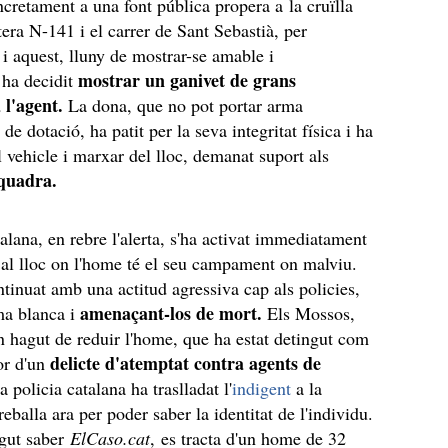
oncretament a una font pública propera a la cruïlla
tera N-141 i el carrer de Sant Sebastià, per
, i aquest, lluny de mostrar-se amable i
mostrar un ganivet de grans
, ha decidit
 l'agent.
La dona, que no pot portar arma
de dotació, ha patit per la seva integritat física i ha
l vehicle i marxar del lloc, demanat suport als
squadra.
talana, en rebre l'alerta, s'ha activat immediatament
it al lloc on l'home té el seu campament on malviu.
tinuat amb una actitud agressiva cap als policies,
amenaçant-los de mort.
ma blanca i
Els Mossos,
n hagut de reduir l'home, que ha estat detingut com
delicte d'atemptat contra agents de
or d'un
a policia catalana ha traslladat l'
indigent
a la
reballa ara per poder saber la identitat de l'individu.
gut saber
ElCaso.cat
, es tracta d'un home de 32