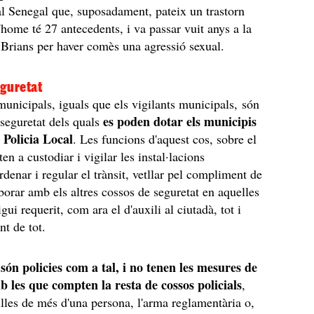
al Senegal que, suposadament, pateix un trastorn
'home té 27 antecedents, i va passar vuit anys a la
Brians per haver comès una agressió sexual.
guretat
municipals, iguals que els vigilants municipals, són
es poden dotar els municipis
 seguretat dels quals
 Policia Local
. Les funcions d'aquest cos, sobre el
ten a custodiar i vigilar les instal·lacions
rdenar i regular el trànsit, vetllar pel compliment de
laborar amb els altres cossos de seguretat en aquelles
gui requerit, com ara el d'auxili al ciutadà, tot i
nt de tot.
són policies com a tal, i no tenen les mesures de
b les que compten la resta de cossos policials
,
lles de més d'una persona, l'arma reglamentària o,