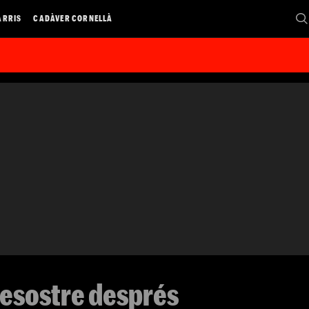
ARRIS
CADÀVER CORNELLÀ
sesostre després