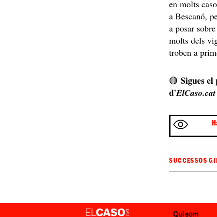
en molts caso
a Bescanó, pe
a posar sobre
molts dels vi
troben a prime
Sigues el
🔴
d'
ElCaso.cat
H
SUCCESSOS G
Qui som