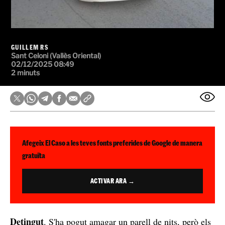
GUILLEM RS
Sant Celoni (Vallès Oriental)
02/12/2025 08:49
2 minuts
Afegeix El Caso a les teves fonts preferides de Google de manera
gratuïta
ACTIVAR ARA →
Detingut
. S'ha pogut amagar un parell de nits, però els