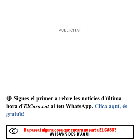
Sigues el primer a rebre les notícies d'última
🔴
hora d'
al teu WhatsApp.
Clica aquí, és
ElCaso.cat
gratuït!
Ha passat alguna cosa que encara no surt a EL CASO?
AVISA'NS DES D'AQUÍ