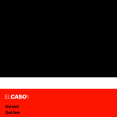
Qui som
Què fem