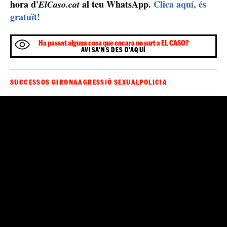
hora d'
al teu WhatsApp.
Clica aquí, és
ElCaso.cat
gratuït!
Ha passat alguna cosa que encara no surt a EL CASO?
AVISA'NS DES D'AQUÍ
SUCCESSOS GIRONA
AGRESSIÓ SEXUAL
POLICIA