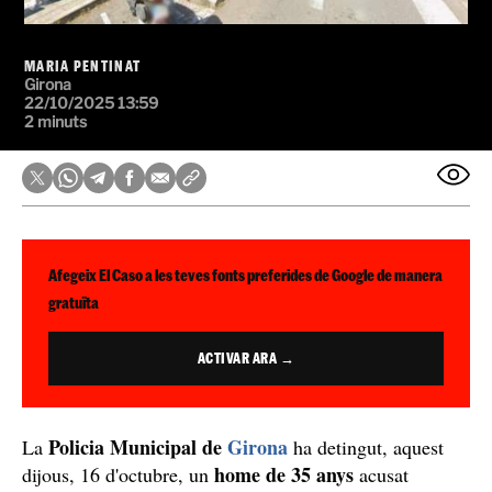
MARIA PENTINAT
Girona
22/10/2025 13:59
2 minuts
Afegeix El Caso a les teves fonts preferides de Google de manera
gratuïta
ACTIVAR ARA →
Policia Municipal de
Girona
La
ha detingut, aquest
home de 35 anys
dijous, 16 d'octubre, un
acusat