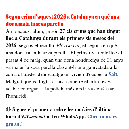
Segon crim d'aquest 2026 a Catalunya en què una
dona mata la seva parella
27 els crims que han tingut
Amb aquest últim, ja són
lloc a Catalunya durant els primers sis mesos del
2026
, segons el recull d'
ElCaso.cat
, el segons en què
una dona mata la seva parella. El primer va tenir lloc el
passat 4 de maig, quan una dona hondurenya de 31 anys
va matar la seva parella clavant-li una ganivetada a la
Salt
cama al traster d'un garatge on vivien d'ocupes a
.
Malgrat que va fugir tot just cometre el crim, es va
acabar entregant a la policia més tard i va confessar
l'homicidi.
Sigues el primer a rebre les notícies d'última
🔴
hora d'
al teu WhatsApp.
Clica aquí, és
ElCaso.cat
gratuït!