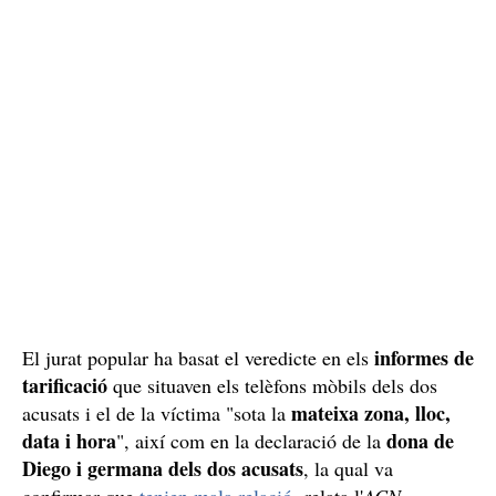
informes de
El jurat popular ha basat el veredicte en els
tarificació
que situaven els telèfons mòbils dels dos
mateixa zona, lloc,
acusats i el de la víctima "sota la
data i hora
dona de
", així com en la declaració de la
Diego i germana dels dos acusats
, la qual va
confirmar que
tenien mala relació
, relata l'
ACN.