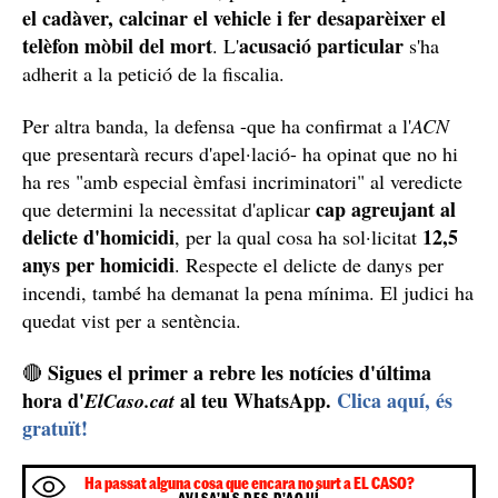
el cadàver, calcinar el vehicle i fer desaparèixer el
telèfon mòbil del mort
acusació particular
. L'
s'ha
adherit a la petició de la fiscalia.
Per altra banda, la defensa -que ha confirmat a l'
ACN
que presentarà recurs d'apel·lació- ha opinat que no hi
ha res "amb especial èmfasi incriminatori" al veredicte
cap agreujant al
que determini la necessitat d'aplicar
delicte d'homicidi
12,5
, per la qual cosa ha sol·licitat
anys per homicidi
. Respecte el delicte de danys per
incendi, també ha demanat la pena mínima. El judici ha
quedat vist per a sentència.
Sigues el primer a rebre les notícies d'última
🔴
hora d'
al teu WhatsApp.
Clica aquí, és
ElCaso.cat
gratuït!
Ha passat alguna cosa que encara no surt a EL CASO?
AVISA'NS DES D'AQUÍ