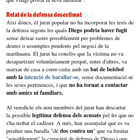
Relat de la defensa desestimat
Així doncs, el jurat popular no ha incorporat les tesis de
Diego podria haver fugit
la defensa segons les quals
sense deixar rastre possiblement per problemes de
deutes o assumptes pendents pel negoci de la
marihuana. El jurat ha conclòs que la víctima no va
desaparèixer voluntàriament perquè, entre d'altres, va
bat de beisbol
marxar de casa a corre-cuita amb un
amb la
intenció de barallar-se
, sense documentació ni
no ha tornat a contactar
les seves pertinences, i que
amb amics ni familiars.
Al veredicte els nou membres del jurat han descartat
legítima defensa dels acusats
la possible
pel fet que no
s'ha trobat el cadàver. A més, han assenyalat que es va
dos contra un
produir una baralla "de
" que va limitar
"sensiblement" la capacitat de defensa de Diego i que,