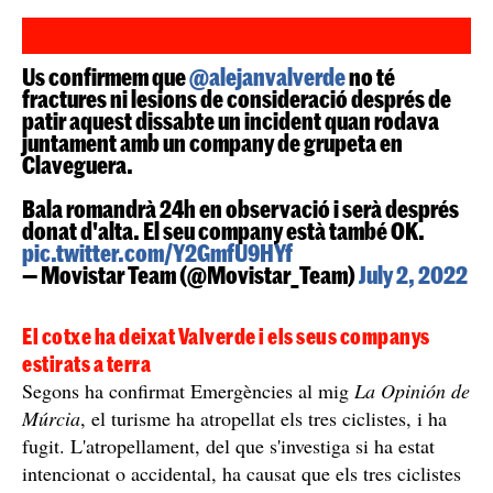
Us confirmem que
@alejanvalverde
no té
fractures ni lesions de consideració després de
patir aquest dissabte un incident quan rodava
juntament amb un company de grupeta en
Claveguera.
Bala romandrà 24h en observació i serà després
donat d'alta. El seu company està també OK.
pic.twitter.com/Y2GmfU9HYf
— Movistar Team (@Movistar_Team)
July 2, 2022
El cotxe ha deixat Valverde i els seus companys
estirats a terra
Segons ha confirmat Emergències al mig
La Opinión de
Múrcia
, el turisme ha atropellat els tres ciclistes, i ha
fugit. L'atropellament, del que s'investiga si ha estat
intencionat o accidental, ha causat que els tres ciclistes