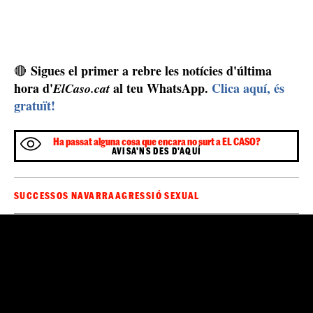
Sigues el primer a rebre les notícies d'última
🔴
hora d'
al teu WhatsApp.
Clica aquí, és
ElCaso.cat
gratuït!
Ha passat alguna cosa que encara no surt a EL CASO?
AVISA'NS DES D'AQUÍ
SUCCESSOS NAVARRA
AGRESSIÓ SEXUAL