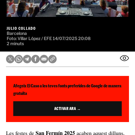
JULIO COLLADO
Barcelona
Foto: Villar López / EFE
14/07/2025 20:08
2 minuts
Afegeix El Caso a les teves fonts preferides de Google de manera
gratuïta
ACTIVAR ARA →
San Fermín 2025
Les festes de
acaben aquest dilluns,