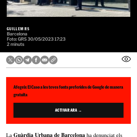
GUILLEM RS
Barcelona
Foto:
GRS
30/05/2023 17:23
2 minuts
Afegeix El Caso a les teves fonts preferides de Google de manera
gratuïta
ACTIVAR ARA →
Guàrdia Urbana de Barcelona
La
ha denunciat els