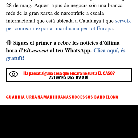
Els veïns han explicat a
ElCaso.cat
que fa temps que
havien denunciat el comportament d’aquesta associació,
Ajuntament de Barcelona
però que l’
no ha volgut
eleccions
actuar fins passades les
del passat diumenge,