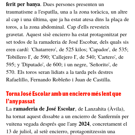
ferit per banya
. Dues persones presenten un
traumatisme a l'espatlla, una a la zona toràcica, un altre
al cap i una última, que ja ha estat atesa dins la plaça de
toros, a la zona abdominal. Cap d'ells revesteix
gravetat. Aquest sisè encierro ha estat protagonitzat per
set todos de la ramaderia de José Escobar, dels quals sis
eren cardí: 'Chatarrero', de 525 kilos; 'Capador', de 535;
'Tobillero I', de 590; 'Callejero I', de 540; 'Cartero', de
595; y 'Diputado', de 600; i un negre, 'Señorito', de
570. Els toros seran lidiats a la tarda pels destres
Rafaelillo, Fernando Robleño i Juan de Castilla.
Torna José Escolar amb un encierro més lent que
l'any passat
ramaderia de José Escolar
La
, de Lanzahita (Àvila),
ha tornat aquest dissabte a un encierro de Sanfermín per
2024
vuitena vegada després que l'any
, concretament el
13 de juliol, al setè encierro, protagonitzessin una