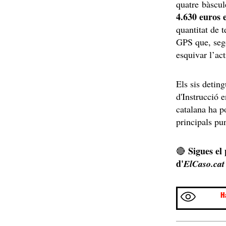
quatre bàscul
4.630 euros e
quantitat de 
GPS que, segon
esquivar l’act
Els sis deting
d'Instrucció 
catalana ha p
principals pu
Sigues el
🔴
d'
ElCaso.cat
H