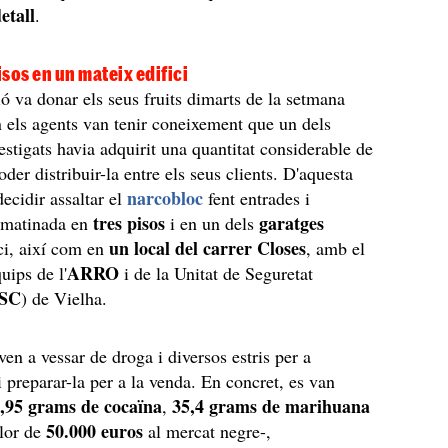
detall
.
sos en un mateix edifici
ió va donar els seus fruits dimarts de la setmana
 els agents van tenir coneixement que un dels
estigats havia adquirit una quantitat considerable de
der distribuir-la entre els seus clients. D'aquesta
narcobloc
ecidir assaltar el
fent entrades i
tres pisos
garatges
 matinada en
i en un dels
un local del carrer Closes
ici, així com en
, amb el
ARRO
uips de l'
i de la Unitat de Seguretat
SC
) de Vielha.
ven a vessar de droga i diversos estris per a
i preparar-la per a la venda. En concret, es van
,95 grams de cocaïna
35,4 grams de marihuana
,
50.000 euros
alor de
al mercat negre-,