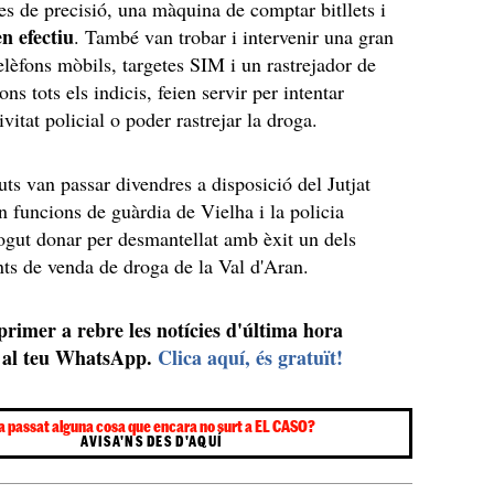
es de precisió, una màquina de comptar bitllets i
n efectiu
. També van trobar i intervenir una gran
telèfons mòbils, targetes SIM i un rastrejador de
s tots els indicis, feien servir per intentar
ivitat policial o poder rastrejar la droga.
uts van passar divendres a disposició del Jutjat
en funcions de guàrdia de Vielha i la policia
ogut donar per desmantellat amb èxit un dels
nts de venda de droga de la Val d'Aran.
 primer a rebre les notícies d'última hora
al teu WhatsApp.
Clica aquí, és gratuït!
a passat alguna cosa que encara no surt a EL CASO?
AVISA'NS DES D'AQUÍ