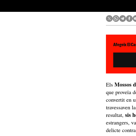
Afegeix El Ca
Mossos 
Els
que proveïa d
convertit en 
travessaven l
sis 
resultat,
estrangers, 
delicte contra