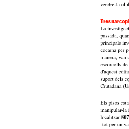
al 
vendre-la
Tres narcopi
La investigac
passada, quan
principals inv
cocaïna per po
manera, van d
escorcolls de
d'aquest edif
suport dels eq
U
Ciutadana (
Els pisos esta
manipular-la 
807
localitzar
-tot per un v