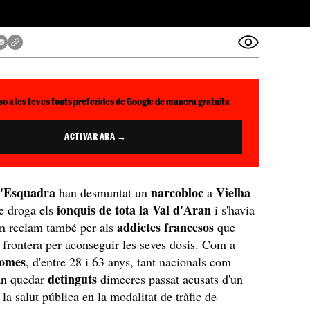
so a les teves fonts preferides de Google de manera gratuïta
ACTIVAR ARA →
d'Esquadra
narcobloc
Vielha
han desmuntat un
a
ionquis de tota la Val d'Aran
e droga els
i s'havia
addictes francesos
un reclam també per als
que
a frontera per aconseguir les seves dosis. Com a
homes
, d'entre 28 i 63 anys, tant nacionals com
detinguts
van quedar
dimecres passat acusats d'un
 la salut pública en la modalitat de tràfic de