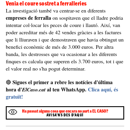
Venia el coure sostret a ferralleries
La investigació també va centrar-se en diferents
empreses de ferralla
on sospitaven que el lladre podria
intentar col·locar les peces de coure i llautó. Així, van
poder acreditar més de 42 vendes gràcies a les factures
que li lliuraven i que demostraven que havia obtingut un
benefici econòmic de més de 3.000 euros. Per altra
banda, les destrosses que va ocasionar a les diferents
finques es calcula que superen els 3.700 euros, tot i que
el valor real no s'ha pogut determinar.
Sigues el primer a rebre les notícies d'última
🔴
hora d'
al teu WhatsApp.
Clica aquí, és
ElCaso.cat
gratuït!
Ha passat alguna cosa que encara no surt a EL CASO?
AVISA'NS DES D'AQUÍ