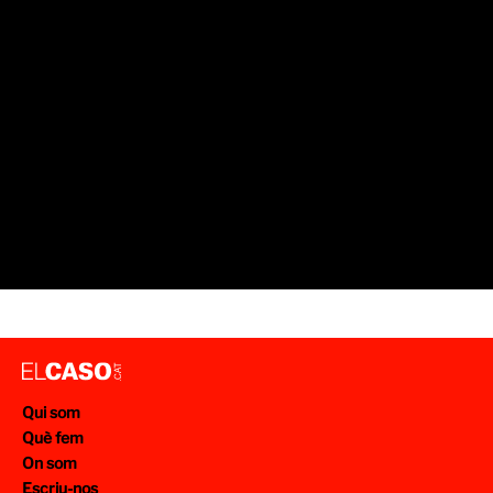
Qui som
Què fem
On som
Escriu-nos