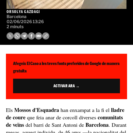
ORSOLYA GAZDAGI
Barcelona
02/06/2026 13:26
2 minuts
Afegeix El Caso a les teves fonts preferides de Google de manera
gratuïta
ACTIVAR ARA →
Mossos d'Esquadra
lladre
Els
han enxampat a la fi el
de coure
comunitats
que feia anar de corcoll diverses
de veïns
Barcelona
del barri de Sant Antoni de
. Durant
mesos, aquest individu, de 46 anys —la nacionalitat del