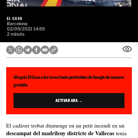
EL CASO
Barcelona
02/09/2021 14:59
2 minuts
Afegeix El Caso a les teves fonts preferides de Google de manera
gratuïta
ACTIVAR ARA →
El cadàver trobat diumenge en un petit incendi en un
descampat del madrileny districte de Vallecas
tenia