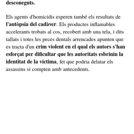
Fins al moment es desconeix qualsevol dada sobre la
identitat i edat exacta de la víctima
El que si se sap
.
és que a zona de la troballa és transitada per
toxicòmans
i també per persones que practiquen
sexe a l'aire lliure entre homes
cruissing
,
desconeguts.