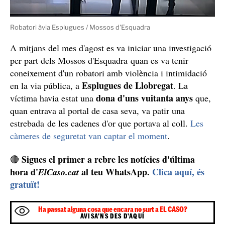
Detingut un lladre de 21 anys per atracar una àvia a
Esplugues
Mossos d'Esquadra
noi de 21
Els
han detingut un
anys
estrebada
joies
dona
que va robar d'una
les
a una
gran
Esplugues de
quan entrava a casa seva a
Llobregat, Barcelona
. L'atracador ha quedat en
llibertat amb càrrecs.