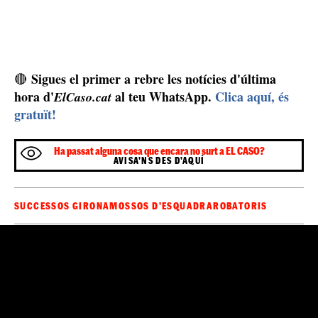
Sigues el primer a rebre les notícies d'última
🔴
hora d'
al teu WhatsApp.
Clica aquí, és
ElCaso.cat
gratuït!
Ha passat alguna cosa que encara no surt a EL CASO?
AVISA'NS DES D'AQUÍ
SUCCESSOS GIRONA
MOSSOS D'ESQUADRA
ROBATORIS