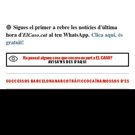
Sigues el primer a rebre les notícies d'última
🔴
hora d'
al teu WhatsApp.
Clica aquí, és
ElCaso.cat
gratuït!
Ha passat alguna cosa que encara no surt a EL CASO?
AVISA'NS DES D'AQUÍ
SUCCESSOS BARCELONA
NARCOTRÀFIC
COCAÏNA
MOSSOS D'ESQ