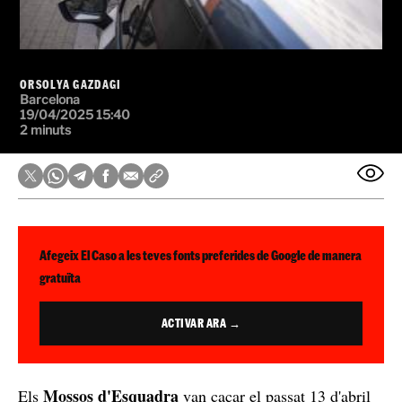
ORSOLYA GAZDAGI
Barcelona
19/04/2025 15:40
2 minuts
Afegeix El Caso a les teves fonts preferides de Google de manera
gratuïta
ACTIVAR ARA →
Mossos d'Esquadra
Els
van caçar el passat 13 d'abril