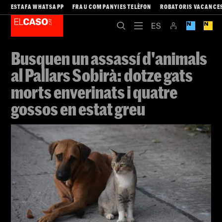
ESTAFA WHATSAPP
FRAU COMPANYIES TELÈFON
ROBATORIS VACANCE
Busquen un assassí d'animals
al Pallars Sobirà: dotze gats
morts enverinats i quatre
gossos en estat greu