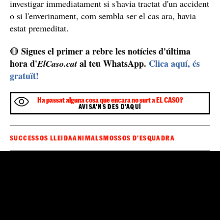
investigar immediatament si s'havia tractat d'un accident
o si l'enverinament, com sembla ser el cas ara, havia
estat premeditat.
Sigues el primer a rebre les notícies d'última
🔴
hora d'
al teu WhatsApp.
Clica aquí, és
ElCaso.cat
gratuït!
Ha passat alguna cosa que encara no surt a EL CASO?
AVISA'NS DES D'AQUÍ
SUCCESSOS LLEIDA
ANIMALS
MOSSOS D'ESQUADRA