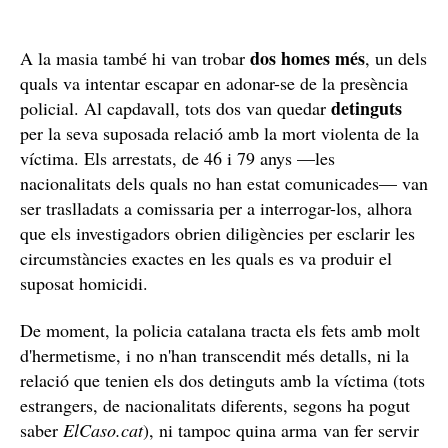
dos homes més
A la masia també hi van trobar
, un dels
quals va intentar escapar en adonar-se de la presència
detinguts
policial. Al capdavall, tots dos van quedar
per la seva suposada relació amb la mort violenta de la
víctima. Els arrestats, de 46 i 79 anys —les
nacionalitats dels quals no han estat comunicades— van
ser traslladats a comissaria per a interrogar-los, alhora
que els investigadors obrien diligències per esclarir les
circumstàncies exactes en les quals es va produir el
suposat homicidi.
De moment, la policia catalana tracta els fets amb molt
d'hermetisme, i no n'han transcendit més detalls, ni la
relació que tenien els dos detinguts amb la víctima (tots
estrangers, de nacionalitats diferents, segons ha pogut
saber
ElCaso.cat
), ni tampoc quina arma van fer servir