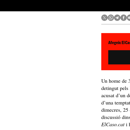
Afegeix El Ca
Un home de 3
detingut pels
acusat d’un d
d’una temptat
dimecres, 25 
discussió din
ElCaso.cat
i 