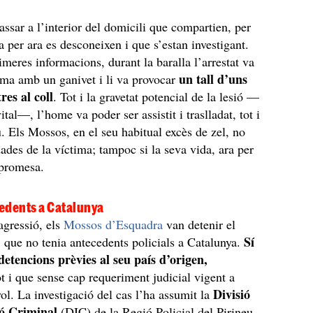
assar a l’interior del domicili que compartien, per
a per ara es desconeixen i que s’estan investigant.
imeres informacions, durant la baralla l’arrestat va
un tall d’uns
tima amb un ganivet i li va provocar
res al coll
. Tot i la gravetat potencial de la lesió —
tal—, l’home va poder ser assistit i traslladat, tot i
. Els Mossos, en el seu habitual excès de zel, no
dades de la víctima; tampoc si la seva vida, ara per
mpromesa.
edents a Catalunya
agressió, els
Mossos d’Esquadra
van detenir el
Sí
, que no tenia antecedents policials a Catalunya.
detencions prèvies al seu país d’origen,
ot i que sense cap requeriment judicial vigent a
Divisió
yol. La investigació del cas l’ha assumit la
ió Criminal
(DIC) de la Regió Policial del Pirineu