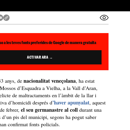
so a les teves fonts preferides de Google de manera gratuïta
ACTIVAR ARA →
nacionalitat veneçolana
3 anys, de
, ha estat
 Mossos d’Esquadra a Vielha, a la Vall d’Aran,
elicte de maltractaments en l’àmbit de la llar i
’haver apunyalat
iva d’homicidi després d
, aquest
el seu germanastre al coll
de febrer,
durant una
s d’un pis del municipi, segons ha pogut saber
han confirmat fonts policials.