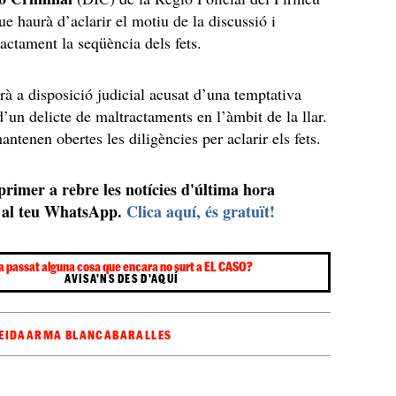
ue haurà d’aclarir el motiu de la discussió i
xactament la seqüència dels fets.
à a disposició judicial acusat d’una temptativa
d’un delicte de maltractaments en l’àmbit de la llar.
ntenen obertes les diligències per aclarir els fets.
 primer a rebre les notícies d'última hora
al teu WhatsApp.
Clica aquí, és gratuït!
a passat alguna cosa que encara no surt a EL CASO?
AVISA'NS DES D'AQUÍ
EIDA
ARMA BLANCA
BARALLES