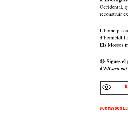
Occidental, q
reconstruir e
L’home passar
d’homicidi i 
Els Mossos ma
Sigues el
🔴
d'
ElCaso.cat
H
SUCCESSOS LL