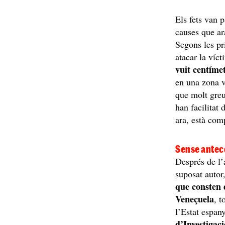
Els fets van p
causes que ar
Segons les pr
atacar la víc
vuit centímet
en una zona vi
que molt greu
han facilitat 
ara, està co
Sense antec
Després de l’
suposat autor
que consten 
Veneçuela
, t
l’Estat espan
d’Investigac