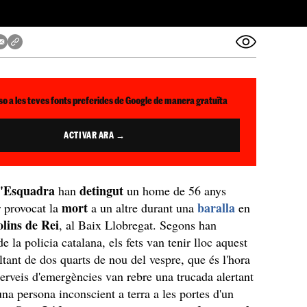
so a les teves fonts preferides de Google de manera gratuïta
ACTIVAR ARA →
d'Esquadra
detingut
han
un home de 56 anys
mort
baralla
r provocat la
a un altre durant una
en
lins de Rei
, al Baix Llobregat. Segons han
e la policia catalana, els fets van tenir lloc aquest
ltant de dos quarts de nou del vespre, que és l'hora
 serveis d'emergències van rebre una trucada alertant
una persona inconscient a terra a les portes d'un