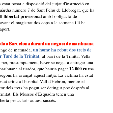
 estat posat a disposició del jutjat d'instrucció en
uàrdia número 7 de Sant Feliu de Llobregat, que ha
llibertat provisional
ell
amb l'obligació de
davant el magistrat dos cops a la setmana i li ha
saport.
bala a Barcelona durant un negoci de marihuana
un home ha rebut dos trets de
nge de matinada,
r Turó de la Trinitat
, al barri de la Trinitat Vella
 per, presumptament, haver-se negat a entregar una
12.000 euros
arihuana al tirador, que hauria pagat
 segons ha avançat aquest mitjà. La víctima ha estat
tat crític a l'hospital Vall d'Hebron, mentre el
or dels trets ha pogut ser detingut poc després al
rinitat. Els Mossos d'Esquadra tenen una
oberta per aclarir aquest succés.