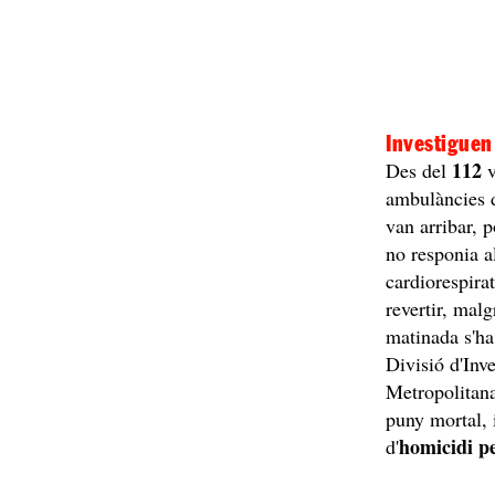
Investiguen 
112
Des del
v
ambulàncies 
van arribar, 
no responia a
cardiorespirat
revertir, malg
matinada s'ha 
Divisió d'Inv
Metropolitana
puny mortal, 
homicidi p
d'