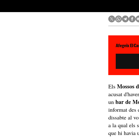
Afegeix El Ca
Mossos 
Els
acusat d'have
bar de Mo
un
informat des d
dissabte al vo
a la qual els
que hi havia 