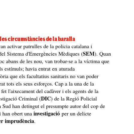
les circumstàncies de la baralla
an activar patrulles de la policia catalana i
SEM
del Sistema d'Emergències Mèdiques (
). Quan
poc abans de les nou, van trobar-se a la víctima que
ls estímuls; havia entrat en aturada
òria que els facultatius sanitaris no van poder
rat tots els seus esforços. Cap a la una de la
fet l'aixecament del cadàver i els agents de la
DIC
estigació Criminal (
) de la Regió Policial
 Sud han detingut el presumpte autor del cop de
investigació
i han obert una
per un delicte
er imprudència
.