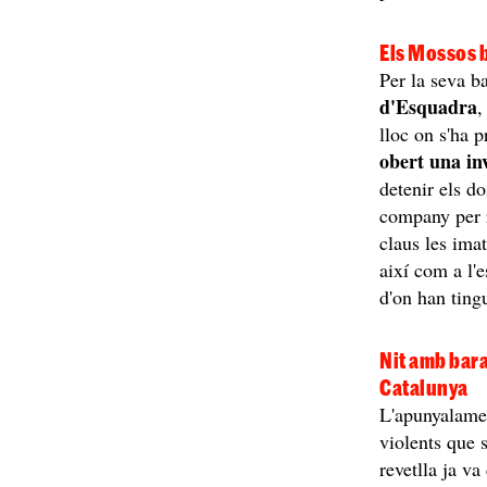
Els Mossos 
Per la seva b
d'Esquadra
,
lloc on s'ha 
obert una in
detenir els d
company per r
claus les ima
així com a l'e
d'on han tingu
Nit amb bara
Catalunya
L'apunyalamen
violents que 
revetlla ja v