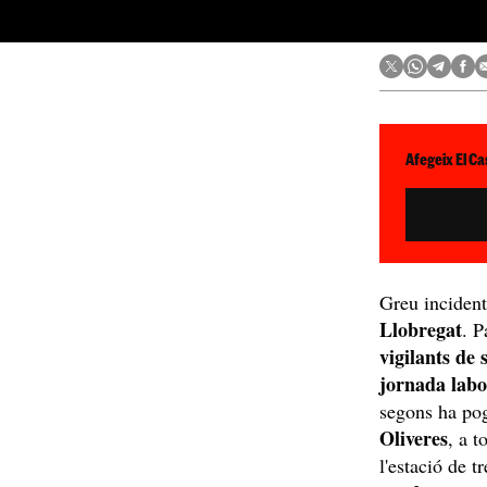
Afegeix El Ca
Greu incident
Llobregat
. P
vigilants de 
jornada labo
segons ha po
Oliveres
, a 
l'estació de t