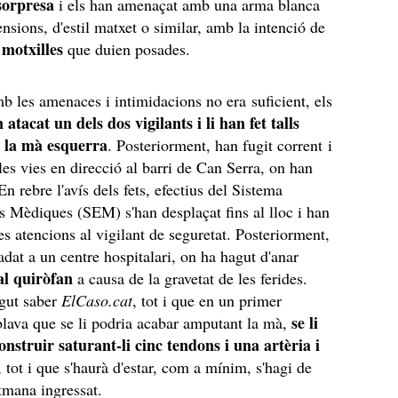
 sorpresa
i els han amenaçat amb una arma blanca
nsions, d'estil matxet o similar, amb la intenció de
 motxilles
que duien posades.
b les amenaces i intimidacions no era suficient, els
atacat un dels dos vigilants i li han fet talls
 la mà esquerra
. Posteriorment, han fugit corrent i
les vies en direcció al barri de Can Serra, on han
n rebre l'avís dels fets, efectius del Sistema
 Mèdiques (SEM) s'han desplaçat fins al lloc i han
es atencions al vigilant de seguretat. Posteriorment,
ladat a un centre hospitalari, on ha hagut d'anar
al quiròfan
a causa de la gravetat de les ferides.
gut saber
ElCaso.cat
, tot i que en un primer
se li
ava que se li podria acabar amputant la mà,
nstruir saturant-li cinc tendons i una artèria i
, tot i que s'haurà d'estar, com a mínim, s'hagi de
tmana ingressat.