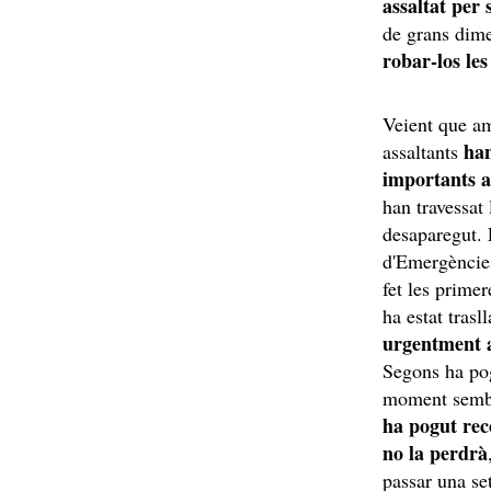
assaltat per
de grans dime
robar-los les
Veient que am
han 
assaltants
importants a
han travessat 
desaparegut. E
d'Emergències
fet les primer
ha estat trasl
urgentment 
Segons ha po
moment sembl
ha pogut reco
no la perdrà
passar una se