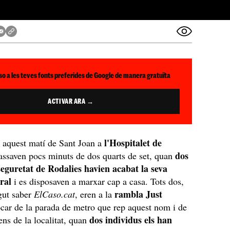
so a les teves fonts preferides de Google de manera gratuïta
ACTIVAR ARA →
l'Hospitalet de
 aquest matí de Sant Joan a
dos
assaven pocs minuts de dos quarts de set, quan
seguretat de Rodalies havien acabat la seva
ral
i es disposaven a marxar cap a casa. Tots dos,
rambla Just
gut saber
ElCaso.cat
, eren a la
tocar de la parada de metro que rep aquest nom i de
dos individus els han
rens de la localitat, quan