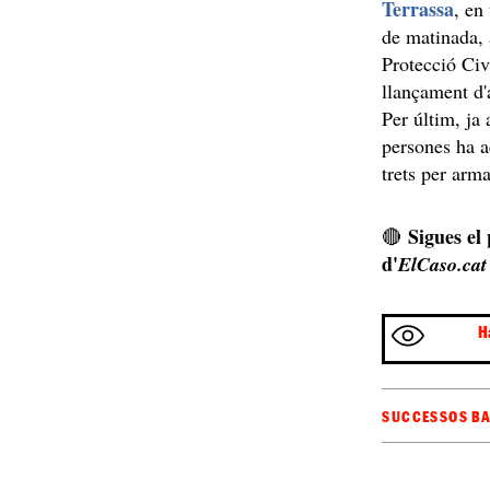
Terrassa
, en
de matinada,
Protecció Civi
llançament d'
Per últim, ja 
persones ha a
trets per arma
Sigues el
🔴
d'
ElCaso.cat
H
SUCCESSOS B