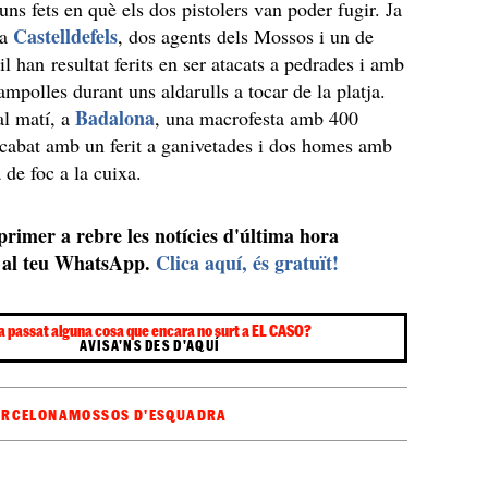
 uns fets en què els dos pistolers van poder fugir. Ja
Castelldefels
 a
, dos agents dels Mossos i un de
l han resultat ferits en ser atacats a pedrades i amb
ampolles durant uns aldarulls a tocar de la platja.
Badalona
al matí, a
, una macrofesta amb 400
cabat amb un ferit a ganivetades i dos homes amb
 de foc a la cuixa.
 primer a rebre les notícies d'última hora
al teu WhatsApp.
Clica aquí, és gratuït!
a passat alguna cosa que encara no surt a EL CASO?
AVISA'NS DES D'AQUÍ
ARCELONA
MOSSOS D'ESQUADRA