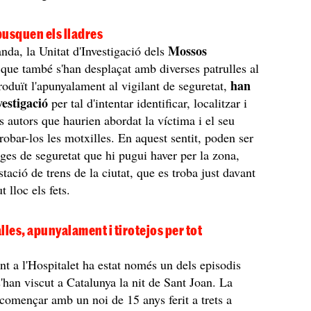
busquen els lladres
Mossos
anda, la Unitat d'Investigació dels
 que també s'han desplaçat amb diverses patrulles al
han
produït l'apunyalament al vigilant de seguretat,
vestigació
per tal d'intentar identificar, localitzar i
os autors que haurien abordat la víctima i el seu
obar-los les motxilles. En aquest sentit, poden ser
tges de seguretat que hi pugui haver per la zona,
stació de trens de la ciutat, que es troba just davant
t lloc els fets.
lles, apunyalament i tirotejos per tot
t a l'Hospitalet ha estat només un dels episodis
s'han viscut a Catalunya la nit de Sant Joan. La
a començar amb un noi de 15 anys ferit a trets a