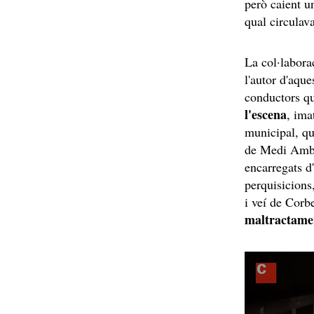
però caient un
qual circulav
La col·labora
l'autor d'aqu
conductors q
l'escena
, ima
municipal, qu
de Medi Ambi
encarregats d
perquisicions
i veí de Corb
maltractame