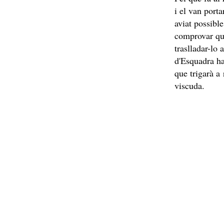
i el van port
aviat possible
comprovar que
traslladar-lo
d'Esquadra h
que trigarà a 
viscuda.