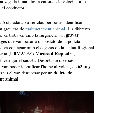
a vegada i una altra a causa de la velocitat a la
a el conductor.
ció ciutadana va ser clau per poder identificar
est greu cas de
maltractament animal
. Els diferents
gravar
ue es trobaven amb la furgoneta van
tges que van posar a disposició de la policia
e va contactar amb els agents de la Unitat Regional
URMA
Mossos d'Esquadra
ent (
) dels
,
'investigar el succés. Després de diverses
63 anys
, van poder identificar l'home al volant, de
delicte de
era, i el van denunciar per un
nt animal
.