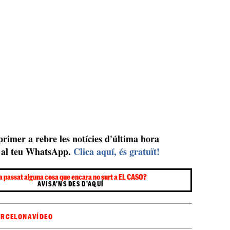
 primer a rebre les notícies d'última hora
al teu WhatsApp.
Clica aquí, és gratuït!
a passat alguna cosa que encara no surt a EL CASO?
AVISA'NS DES D'AQUÍ
ARCELONA
VÍDEO