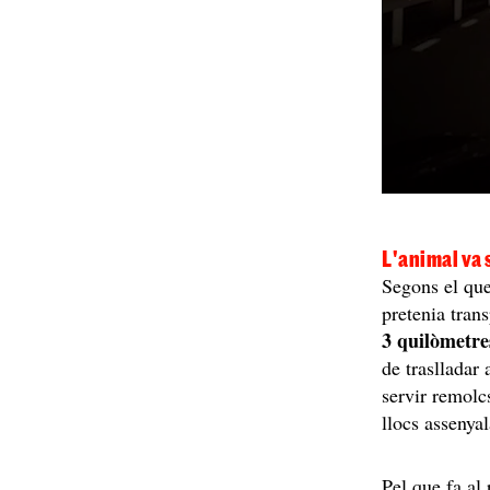
L'animal va 
Segons el que
pretenia tran
3 quilòmetre
de traslladar 
servir remolcs
llocs assenya
Pel que fa al