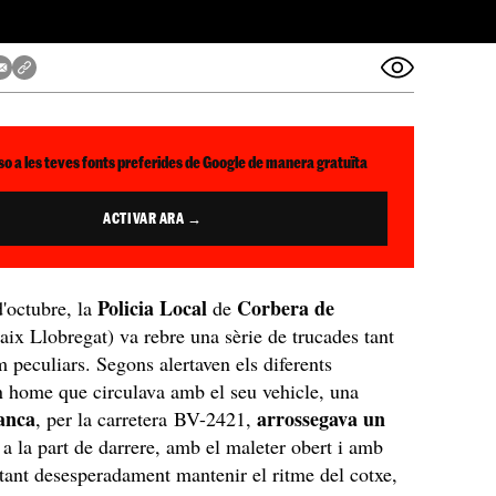
so a les teves fonts preferides de Google de manera gratuïta
ACTIVAR ARA →
Policia Local
Corbera de
d'octubre, la
de
ix Llobregat) va rebre una sèrie de trucades tant
 peculiars. Segons alertaven els diferents
n home que circulava amb el seu vehicle, una
anca
arrossegava un
, per la carretera BV-2421,
 a la part de darrere, amb el maleter obert i amb
ntant desesperadament mantenir el ritme del cotxe,