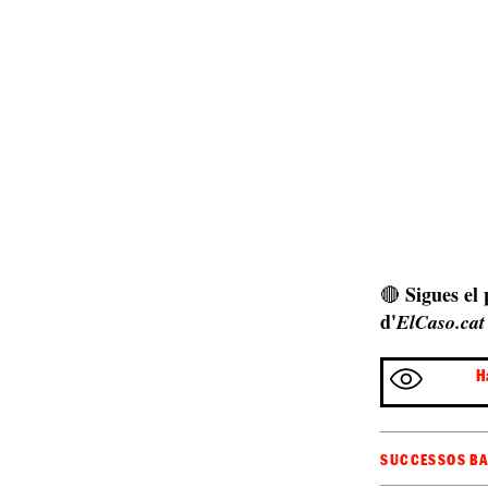
Sigues el
🔴
d'
ElCaso.cat
H
SUCCESSOS B