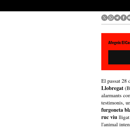
Afegeix El Ca
El passat 28 
Llobregat
(Ba
alarmants com
testimonis, u
furgoneta bl
ruc viu
lligat
l'animal inte