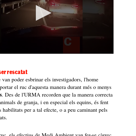
ser rescatat
 van poder esbrinar els investigadors, l'home
sportar el ruc d'aquesta manera durant més o menys
s
. Des de l'URMA recorden que la manera correcta
animals de granja, i en especial els equins, és fent
 habilitats per a tal efecte, o a peu caminant pels
lats.
 ruc, els efectius de Medi Ambient van fer-se càrrec,