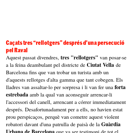
Caçats tres “rellotgers” després d'una persecució
pel Raval
tres "rellotgers"
Aquest passat divendres,
van posar-se
Ciutat Vella
a la feina deambulant pel districte de
de
Barcelona fins que van trobar un turista amb un
d'aquests rellotges d'alta gamma que tant cobegen. Els
forta
lladres van assaltar-lo per sorpresa i li van fer una
estrebada
amb la qual van aconseguir arrencar-li
l'accessori del canell, arrencant a córrer immediatament
després. Desafortunadament per a ells, no havien estat
prou perspicaços, perquè van cometre aquest violent
Guàrdia
robatori davant d'una patrulla de paisà de la
Urbana de Barcelona
que va ser testimoni de tot el