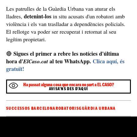
Les patrulles de la Guàrdia Urbana van aturar els
detenint-los
lladres,
in situ acusats d'un robatori amb
violència i els van traslladar a dependències policials.
El rellotge va poder ser recuperat i retornat al seu
legítim propietari.
Sigues el primer a rebre les notícies d'última
🔴
hora d'
al teu WhatsApp.
Clica aquí, és
ElCaso.cat
gratuït!
Ha passat alguna cosa que encara no surt a EL CASO?
AVISA'NS DES D'AQUÍ
SUCCESSOS BARCELONA
ROBATORIS
GUÀRDIA URBANA