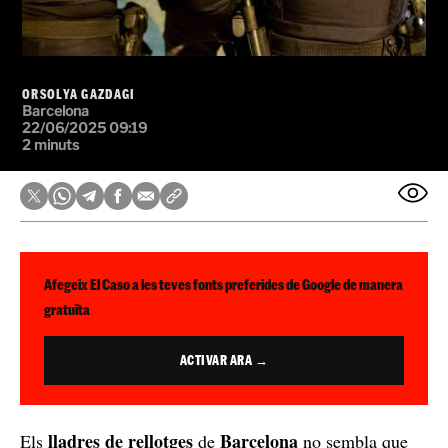
ORSOLYA GAZDAGI
Barcelona
22/06/2025 09:19
2 minuts
Afegeix El Caso a les teves fonts preferides de Google de manera
gratuïta
ACTIVAR ARA →
lladres de rellotges
Barcelona
Els
de
no sembla que