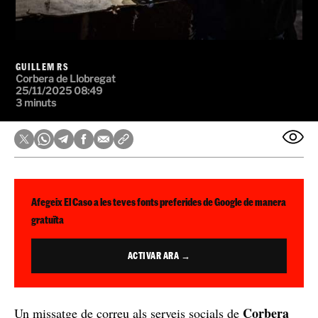
GUILLEM RS
Corbera de Llobregat
25/11/2025 08:49
3 minuts
Afegeix El Caso a les teves fonts preferides de Google de manera
gratuïta
ACTIVAR ARA →
Corbera
Un missatge de correu als serveis socials de