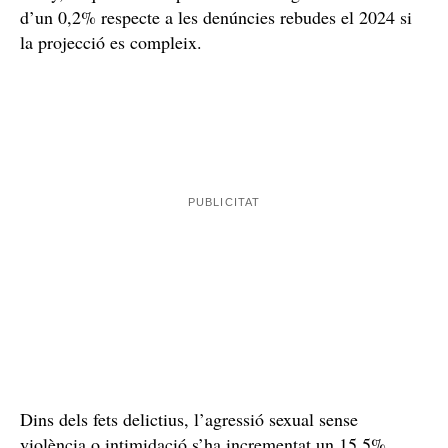
Les denúncies per agressió sexual pugen un 15% el
2025
Dia
Aquests fets s’han conegut avui, 25 de novembre, el
Internacional de l’Eliminació de la Violència contra
la Dona
Mossos d’Esquadra
, quan els
han fet
públiques les xifres sobre denúncies i fets delictius en
l’àmbit de la violència masclista. Les dades de
l’informe que ha compartit la policia de Catalunya
comprenen el període entre l’1 de gener i el 31
d’octubre de l’any 2025, i les variacions es comparen
amb el mateix període de l’any anterior. Durant aquest
any 2025 s’han presentat un total de 14.455 denúncies
en l’àmbit de la violència masclista, i Mossos preveu
que aquest número s’enfili fins a les 17.124 a finals
d’any, la qual cosa suposaria una lleugeríssima reducció