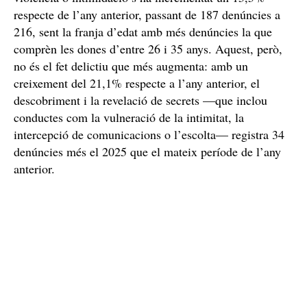
d’un 0,2% respecte a les denúncies rebudes el 2024 si
la projecció es compleix.
Dins dels fets delictius, l’agressió sexual sense
violència o intimidació s’ha incrementat un 15,5%