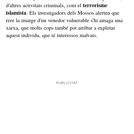
Sigui com sigui, el fenomen existeix i impacta
Camp de Tarragona
directament al
i també més enllà.
Sumat als suposats delictes contra la propietat
intel·lectual —guerra de les marques legítimes—,
també s'hi suma l'entramat criminal que amaga aquest
tipus de comerç irregular i que, en investigacions fetes
Guàrdia Civil
per la
, fins i tot s'ha pogut relacionar
amb el finançament, amb els beneficis del top manta,