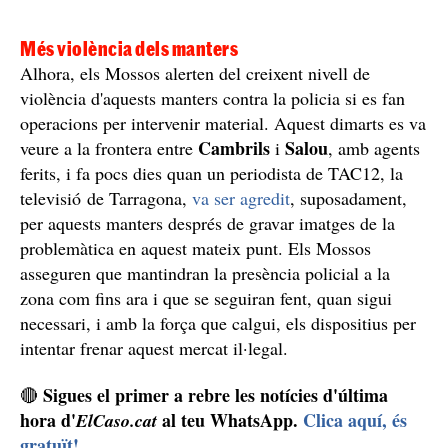
terrorisme
d'altres activitats criminals, com el
islamista
. Els investigadors dels Mossos alerten que
rere la imatge d'un venedor vulnerable s'hi amaga una
xarxa, que molts cops també pot arribar a explotar
aquest individu, que té interessos malvats.