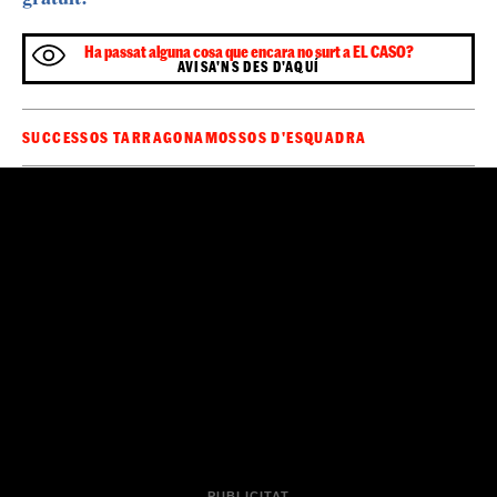
Més violència dels manters
Alhora, els Mossos alerten del creixent nivell de
violència d'aquests manters contra la policia si es fan
operacions per intervenir material. Aquest dimarts es va
Cambrils
Salou
veure a la frontera entre
i
, amb agents
ferits, i fa pocs dies quan un periodista de TAC12, la
televisió de Tarragona,
va ser agredit
, suposadament,
per aquests manters després de gravar imatges de la
problemàtica en aquest mateix punt. Els Mossos
asseguren que mantindran la presència policial a la
zona com fins ara i que se seguiran fent, quan sigui
necessari, i amb la força que calgui, els dispositius per
intentar frenar aquest mercat il·legal.
Sigues el primer a rebre les notícies d'última
🔴
hora d'
al teu WhatsApp.
Clica aquí, és
ElCaso.cat
gratuït!