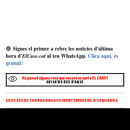
Sigues el primer a rebre les notícies d'última
🔴
hora d'
al teu WhatsApp.
Clica aquí, és
ElCaso.cat
gratuït!
Ha passat alguna cosa que encara no surt a EL CASO?
AVISA'NS DES D'AQUÍ
SUCCESSOS TARRAGONA
ACCIDENTS
MOSSOS D'ESQUADRA