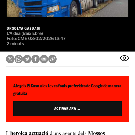
ORSOLYA GAZDAGI
L'Aldea (Baix Ebre)
Foto: CME
03/02/2026 13:47
2 minuts
Afegeix El Caso a les teves fonts preferides de Google de manera
gratuïta
ACTIVAR ARA →
heroica actuació
Mossos
L'
d'uns agents dels