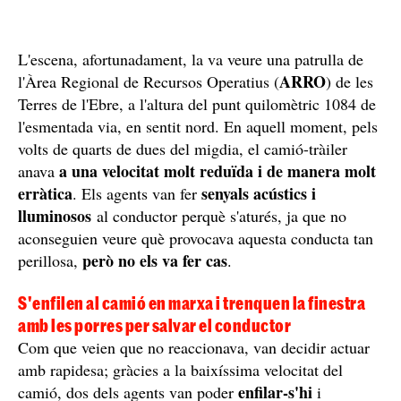
L'escena, afortunadament, la va veure una patrulla de
ARRO
l'Àrea Regional de Recursos Operatius (
) de les
Terres de l'Ebre, a l'altura del punt quilomètric 1084 de
l'esmentada via, en sentit nord. En aquell moment, pels
volts de quarts de dues del migdia, el camió-tràiler
a una velocitat molt reduïda i de manera molt
anava
erràtica
senyals acústics i
. Els agents van fer
lluminosos
al conductor perquè s'aturés, ja que no
aconseguien veure què provocava aquesta conducta tan
però no els va fer cas
perillosa,
.
S'enfilen al camió en marxa i trenquen la finestra
amb les porres per salvar el conductor
Com que veien que no reaccionava, van decidir actuar
amb rapidesa; gràcies a la baixíssima velocitat del
enfilar-s'hi
camió, dos dels agents van poder
i