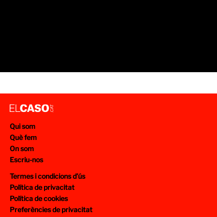
Qui som
Què fem
On som
Escriu-nos
Termes i condicions d’ús
Política de privacitat
Política de cookies
Preferències de privacitat