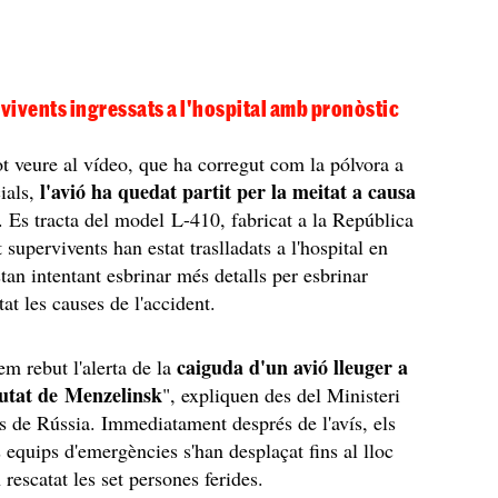
rvivents ingressats a l'hospital amb pronòstic
t veure al vídeo, que ha corregut com la pólvora a
l'avió ha quedat partit per la meitat a causa
ials,
. Es tracta del model L-410, fabricat a la República
 supervivents han estat traslladats a l'hospital en
stan intentant esbrinar més detalls per esbrinar
at les causes de l'accident.
caiguda d'un avió lleuger a
m rebut l'alerta de la
iutat de Menzelinsk
", expliquen des del Ministeri
 de Rússia. Immediatament després de l'avís, els
 equips d'emergències s'han desplaçat fins al lloc
n rescatat les set persones ferides.