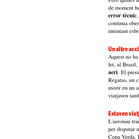
de moment ho
error tècnic
,
continua obert
intentant esbr
Un altre acc
Aquest no ha 
fet, al Brasil
aeri
. El pres
Regatas, un c
morir en un a
viatjaven tam
Estaven viat
L'aeronau tran
per disputar
Copa Verda. D