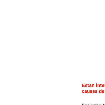
Estan inte
causes de 
Però quines h