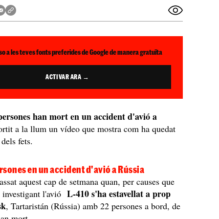
so a les teves fonts preferides de Google de manera gratuïta
ACTIVAR ARA →
ersones han mort en un accident d'avió a
ortit a la llum un vídeo que mostra com ha quedat
 dels fets.
sones en un accident d'avió a Rússia
passat aquest cap de setmana quan, per causes que
L-410 s'ha estavellat a prop
n investigant l'avió
sk
, Tartaristán (Rússia) amb 22 persones a bord, de
han mort.