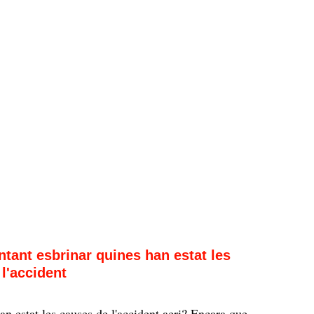
ntant esbrinar quines han estat les
l'accident
an estat les causes de l'accident aeri? Encara que