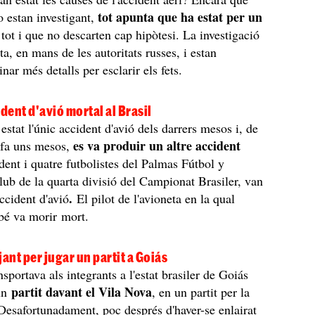
tot apunta que ha estat per un
 estan investigant,
 tot i que no descarten cap hipòtesi. La investigació
a, en mans de les autoritats russes, i estan
inar més detalls per esclarir els fets.
ident d'avió mortal al Brasil
estat l'únic accident d'avió dels darrers mesos i, de
es va produir un altre accident
, fa uns mesos,
ident i quatre futbolistes del Palmas Fútbol y
lub de la quarta divisió del Campionat Brasiler, van
.
ccident d'avió
El pilot de l'avioneta en la qual
bé va morir mort.
jant per jugar un partit a Goiás
sportava als integrants a l'estat brasiler de Goiás
partit davant el Vila Nova
 un
, en un partit per la
esafortunadament, poc després d'haver-se enlairat