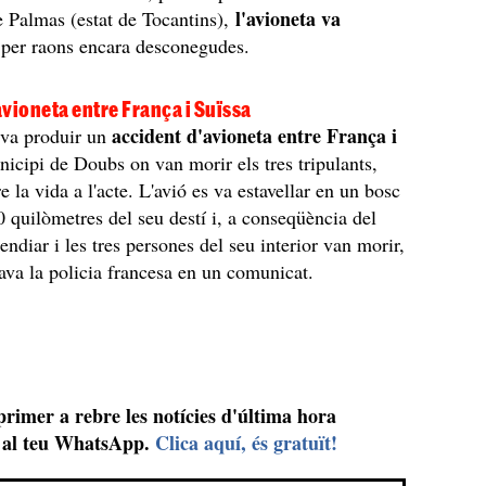
l'avioneta va
de Palmas (estat de Tocantins),
 per raons encara desconegudes.
vioneta entre França i Suïssa
accident d'avioneta entre França i
 va produir un
nicipi de Doubs on van morir els tres tripulants,
 la vida a l'acte. L'avió es va estavellar en un bosc
 quilòmetres del seu destí i, a conseqüència del
endiar i les tres persones del seu interior van morir,
ava la policia francesa en un comunicat.
 primer a rebre les notícies d'última hora
al teu WhatsApp.
Clica aquí, és gratuït!