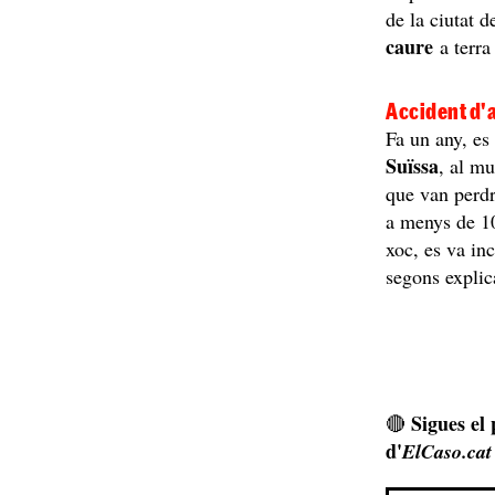
de la ciutat 
caure
a terra
Accident d'a
Fa un any, es
Suïssa
, al mu
que van perdre
a menys de 10
xoc, es va inc
segons explic
Sigues el
🔴
d'
ElCaso.cat