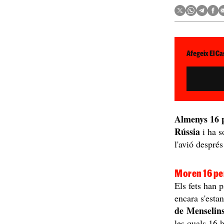
Afegeix El Ca
Almenys 16 p
Rússia
i ha s
l'avió després
Moren 16 per
Els fets han 
encara s'esta
de Menselin
les quals 16 