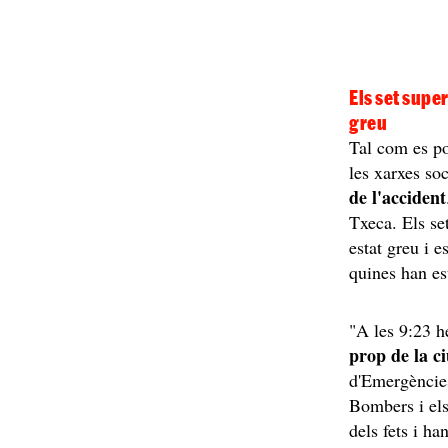
Els set supe
greu
Tal com es po
les xarxes soc
de l'accident
Txeca. Els set
estat greu i e
quines han est
"A les 9:23 he
prop de la c
d'Emergències
Bombers i els
dels fets i ha