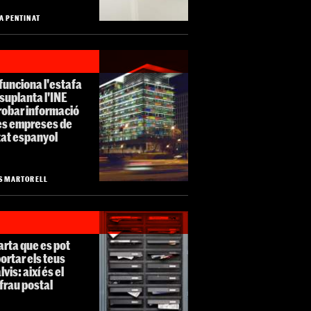
A PENTINAT
 funciona l'estafa
suplanta l'INE
robar informació
les empreses de
tat espanyol
S MARTORELL
arta que es pot
rtar els teus
lvis: així és el
frau postal