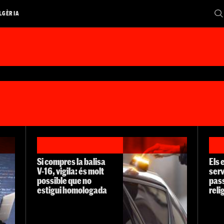
LGÈRIA
Si compres la balisa
Els 
V-16, vigila: és molt
serv
possible que no
pass
estigui homologada
reli