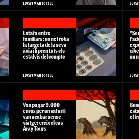
LUCAS MARTORELL
LUCA
Estafa entre
"Sem
familiars: un net roba
l'ad
la targeta de la seva
exp
àvia i li pren tots els
cib
estalvis del compte
un n
LUCAS MARTORELL
LUCA
Van pagar 9.000
Busq
euros per un safari i
esta
van acabar sense
el f
viatge: creix el cas
Aray Tours