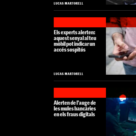
LUCAS MARTORELL
Els experts alerten:
aquest senyal al teu
mòbil pot indicar un
accés sospitós
LUCAS MARTORELL
Alerten de l'auge de
les mules bancàries
en els fraus digitals