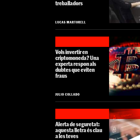
treballadors
LUCAS MARTORELL
Vols invertir en
criptomoneda? Una
experta respon als
dubtes que eviten
fraus
JULIO COLLADO
Alerta de seguretat:
aquesta lletra és clau
a les teves