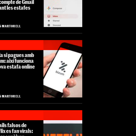
 compte de Gmail
nt les estafes
S MARTORELL
la si pagues amb
m: així funciona
ova estafa online
S MARTORELL
ils falsos de
lix es fan virals: