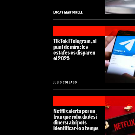
LUCAS MARTORELL
TikTok i Telegram, al
punt de mira: les
estafes es disparen
el 2025
JULIO COLLADO
Netflix alerta per un
frau que roba dades i
diners: així pots
identificar-lo a temps