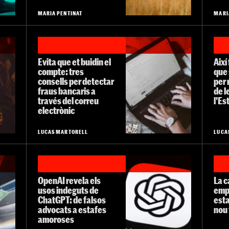
MARIA PENTINAT
MARI
Evita que et buidin el
Així
compte: tres
que 
consells per detectar
per 
fraus bancaris a
de 
través del correu
l'Es
electrònic
LUCAS MARTORELL
LUCA
OpenAI revela els
La c
usos indeguts de
empo
ChatGPT: de falsos
esta
advocats a estafes
nou 
amoroses