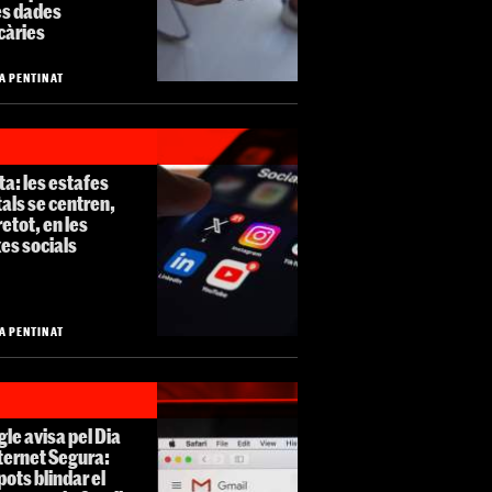
es dades
càries
A PENTINAT
ta: les estafes
tals se centren,
etot, en les
es socials
A PENTINAT
le avisa pel Dia
ternet Segura:
 pots blindar el