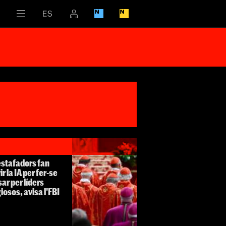
estafadors fan
ir la IA per fer-se
ar per líders
giosos, avisa l'FBI