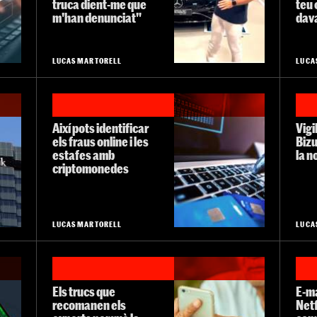
truca dient-me que
teu
m'han denunciat"
dava
LUCAS MARTORELL
LUCA
Així pots identificar
Vigi
els fraus online i les
Bizu
estafes amb
la n
criptomonedes
LUCAS MARTORELL
LUCA
Els trucs que
E-ma
recomanen els
Netf