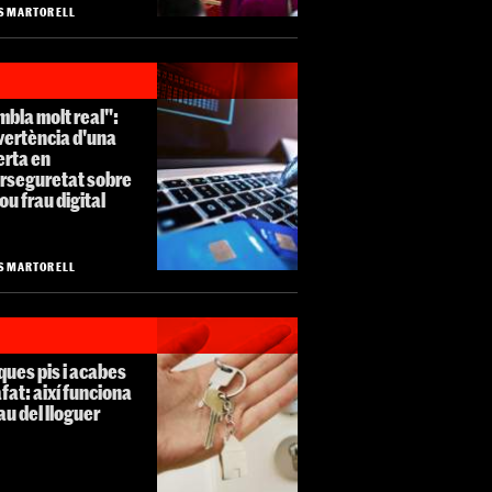
S MARTORELL
bla molt real":
vertència d'una
erta en
erseguretat sobre
ou frau digital
S MARTORELL
ues pis i acabes
fat: així funciona
rau del lloguer