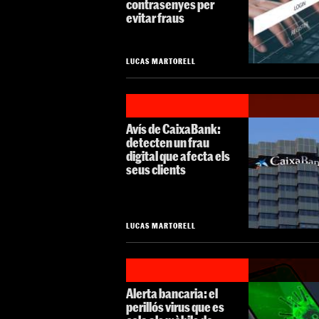
contrasenyes per
evitar fraus
LUCAS MARTORELL
Avís de CaixaBank:
detecten un frau
digital que afecta els
seus clients
LUCAS MARTORELL
Alerta bancaria: el
perillós virus que es