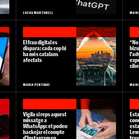
LUCAS MARTORELL
MARI
El frau digital es
“No 
dispara: cada cop hi
biz
ha més catalans
l'ad
afectats
exp
cib
MARIA PENTINAT
MARI
Vigila si reps aquest
Esta
missatge a
con
WhatsApp: et poden
est
hackejar el compte
Lew
d'Instagram en
trav