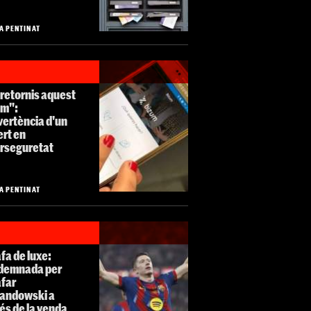
A PENTINAT
retornis aquest
um":
vertència d'un
ert en
erseguretat
A PENTINAT
fa de luxe:
demnada per
afar
andowski a
és de la venda