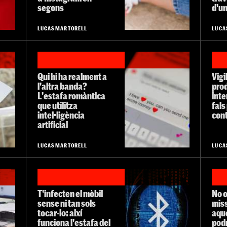
segons
d'u
LUCAS MARTORELL
LUCA
Qui hi ha realment a
Vigi
l'altra banda?
pro
L'estafa romàntica
inte
que utilitza
fal
intel·ligència
cont
artificial
LUCAS MARTORELL
LUCA
T'infecten el mòbil
No o
sense ni tan sols
miss
tocar-lo: així
aqu
funciona l'estafa del
podr