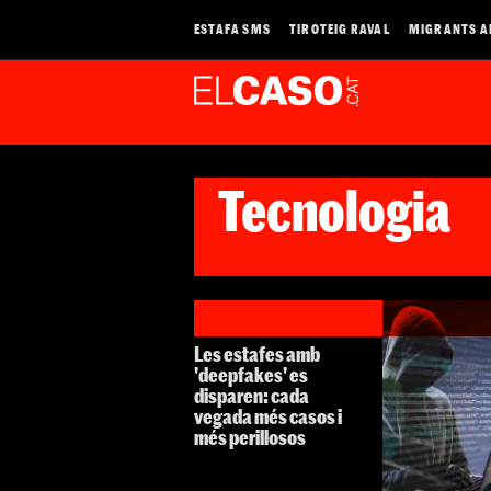
ESTAFA SMS
TIROTEIG RAVAL
MIGRANTS A
Tecnologia
Les estafes amb
'deepfakes' es
disparen: cada
vegada més casos i
més perillosos