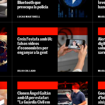
Bluetooth que
tev
preocupa la policia
ban
LUCAS MARTORELL
MARI
Creix l'estafa amb IA:
Aler
falsos vídeos
digi
d'economistes per
sobr
enganyar a la gent
xarx
JULIO COLLADO
MARI
Clonen Ángel Gaitán
Goog
amb IA per estafar:
d'In
"La Guàrdia Civil em
així