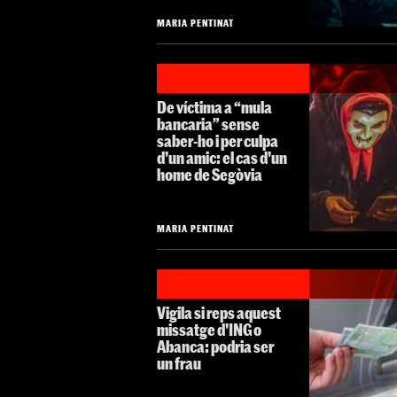
MARIA PENTINAT
De víctima a “mula
bancaria” sense
saber-ho i per culpa
d'un amic: el cas d'un
home de Segòvia
MARIA PENTINAT
Vigila si reps aquest
missatge d'ING o
Abanca: podria ser
un frau