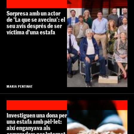
Sorpresa amb un actor
de 'La que se avecina’: el
seu avís després de ser
víctima d'una estafa
MARIA PENTINAT
Investiguen una dona per
una estafa amb pèl·let:
així enganyava als
compradors per Internet