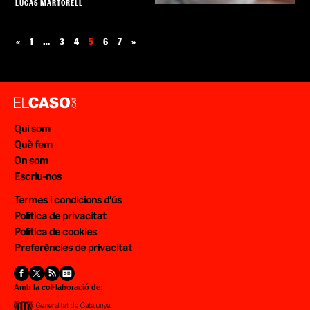
LUCAS MARTORELL
«
1
…
3
4
5
6
7
»
Qui som
Què fem
On som
Escriu-nos
Termes i condicions d’ús
Política de privacitat
Política de cookies
Preferències de privacitat
Amb la col·laboració de: